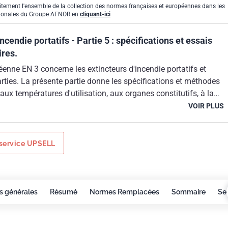
itement l'ensemble de la collection des normes françaises et européennes dans les
gionales du Groupe AFNOR en
cliquant-ici
ncendie portatifs - Partie 5 : spécifications et essais
res.
nne EN 3 concerne les extincteurs d'incendie portatifs et
ties. La présente partie donne les spécifications et méthodes
 aux températures d'utilisation, aux organes constitutifs, à la
corrosion, au support. Elle précise également l'identification de
VOIR PLUS
ntretien périodique et les foyers-types de classe C.
service UPSELL
s générales
Résumé
Normes Remplacées
Sommaire
Se