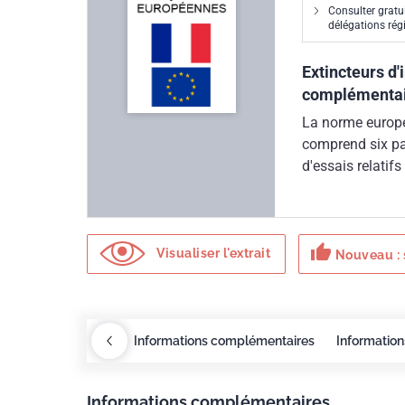
Consulter gratu
délégations ré
Extincteurs d'i
complémentai
La norme europée
comprend six par
d'essais relatifs
résistance à la 
l'extincteur, l'e
thumb_up
Visualiser l'extrait
Nouveau : 
xigences
COBAZ
Informations complémentaires
Information
Informations complémentaires