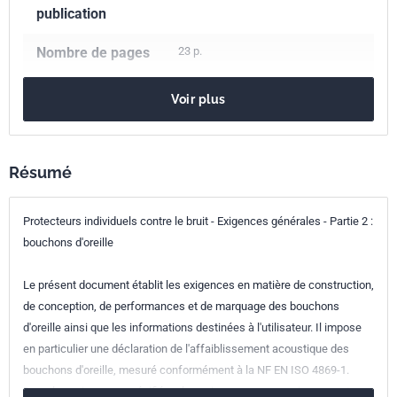
publication
Nombre de pages
23 p.
Référence
NF EN 352-2
Voir plus
Codes ICS
13.340.20
Matériel de protection de la tête
Résumé
Indice de
S78-501-2
Protecteurs individuels contre le bruit - Exigences générales - Partie 2 :
classement
bouchons d'oreille
Numéro de tirage
1
Le présent document établit les exigences en matière de construction,
Parenté
EN 352-2:2020
de conception, de performances et de marquage des bouchons
européenne
d'oreille ainsi que les informations destinées à l'utilisateur. Il impose
en particulier une déclaration de l'affaiblissement acoustique des
bouchons d'oreille, mesuré conformément à la NF EN ISO 4869-1.
Dans les exigences spécifiées, les exigences ergonomiques sont