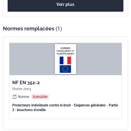
Voir plus
prises en compte, notamment l'interaction entre l'utilisateur,
l'équipement et, si possible, l'environnement de travail dans lequel
l'équipement est susceptible d'être utilisé (voir l'Annexe ZA et l'EN 458)
.
Normes remplacées
(1)
NF EN 352-2
février 2003
Norme
Annulée
Protecteurs individuels contre le bruit - Exigences générales - Partie
2 : bouchons d'oreille