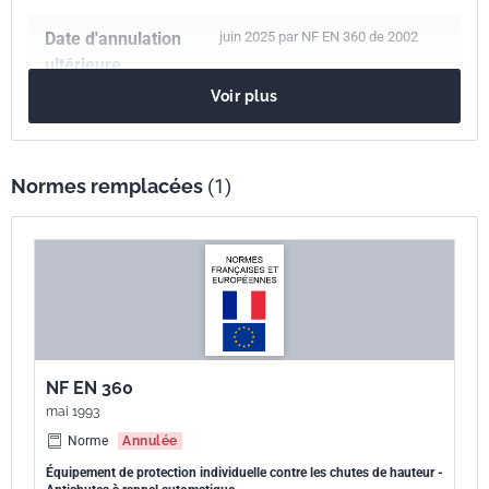
Date d'annulation
juin 2025 par NF EN 360 de 2002
ultérieure
Voir plus
Nombre de pages
12 p.
Référence
NF EN 360
Normes remplacées
(1)
Codes ICS
13.340.60
Protection contre les chutes
Parenté
EN 360:2002
européenne
NF EN 360
mai 1993
Norme
Annulée
Équipement de protection individuelle contre les chutes de hauteur -