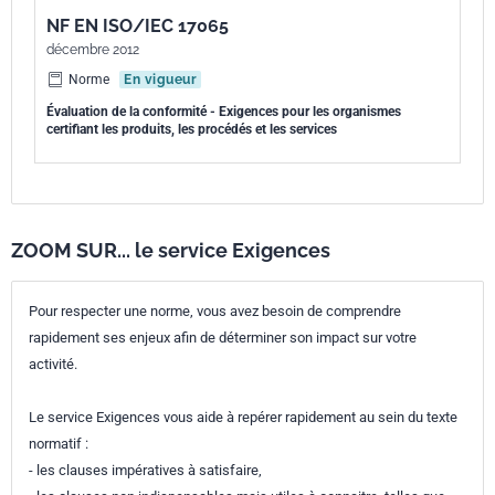
Parenté
EN 45011:1998
NF EN ISO/IEC 17065
européenne
décembre 2012
Norme
En vigueur
Évaluation de la conformité - Exigences pour les organismes
certifiant les produits, les procédés et les services
ZOOM SUR... le service Exigences
Pour respecter une norme, vous avez besoin de comprendre
rapidement ses enjeux afin de déterminer son impact sur votre
activité.
Le service Exigences vous aide à repérer rapidement au sein du texte
normatif :
- les clauses impératives à satisfaire,