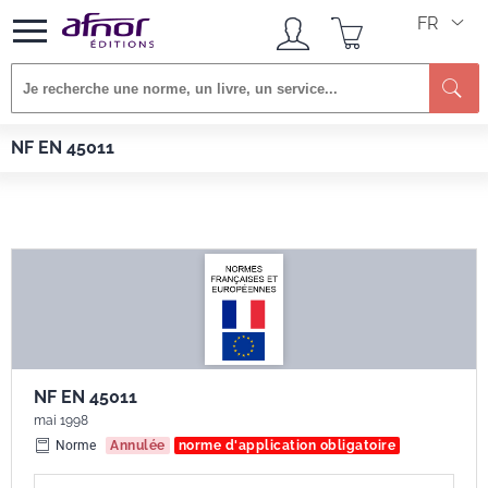
FR
Re
Afnor EDITIONS
Normes
NF EN 45011
NF EN 45011
NF EN 45011
mai 1998
Norme
Annulée
norme d'application obligatoire