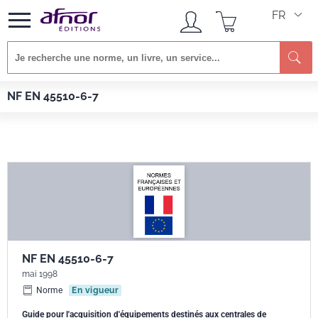
FR
Re
Afnor EDITIONS
Normes
NF EN 45510-6-7
NF EN 45510-6-7
NF EN 45510-6-7
mai 1998
Norme
En vigueur
Guide pour l'acquisition d'équipements destinés aux centrales de