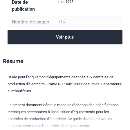
Date de
mai 1998
publication
Nombre de pages
31 p.
Référence
NF EN 45510-6-7
Voir plus
Codes ICS
03.100.10
Approvisionnement. Achats. Logistique
Résumé
27.100
Centrales énergétiques en général
Indice de
X50-001-6-7
Guide pour l'acquisition d'équipements destinés aux centrales de
classement
production d'électricité - Partie 6-7 : auxiliaires de turbine. Séparateurs-
surchauffeurs.
Numéro de tirage
1 - mars 1998
Le présent document décrit le mode de rédaction des spécifications
Parenté
EN 45510-6-7:1998
techniques nécessaires à l'acquisition d'équipements pour les
européenne
contrôles de production d'électricité. Ce guide d'achat couvre les
aspects communs à l'ensemble des équipements.