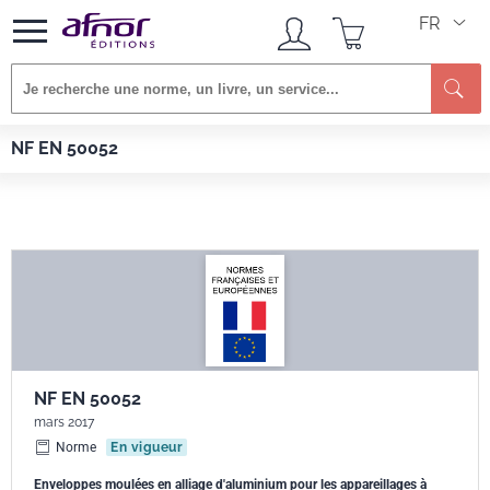
FR
Re
Afnor EDITIONS
Normes
NF EN 50052
NF EN 50052
NF EN 50052
mars 2017
Norme
En vigueur
Enveloppes moulées en alliage d'aluminium pour les appareillages à