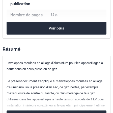
publication
Nombre de pages
32 p.
Référence
NF EN 50052
Voir plus
Codes ICS
29.130.10
Appareillages de connexion et de commande à haute
Résumé
tension
Indice de
C64-450
Enveloppes moulées en alliage d'aluminium pour les appareillages à
classement
haute tension sous pression de gaz
Numéro de tirage
1
Le présent document s'applique aux enveloppes moulées en alliage
d'aluminium, sous pression d'air sec, de gaz inertes, par exemple
Parenté
EN 50052:2016
l'hexafluorure de soufre ou l'azote, ou d'un mélange de tels gaz,
européenne
utilisées dans les appareillages à haute tension au-delà de 1 kV pour
installation intérieure ou extérieure, le gaz étant principalement utilisé
pour ses propriétés diélectriques et/ou ses propriétés d'extinction des