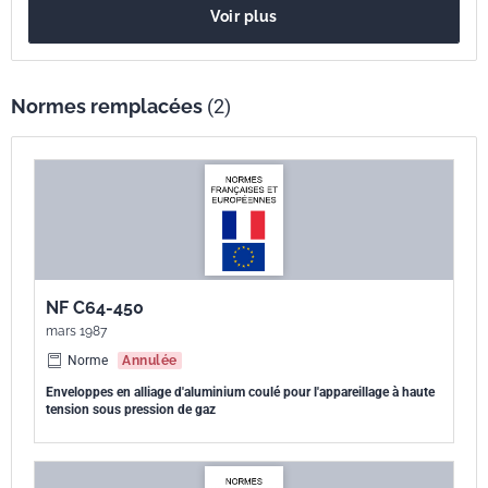
Voir plus
arcs aux tensions assignées supérieures à 1 kV et inférieures ou
égales à 52 kV et équipées de compartiments sous pression de gaz
dont la pression de calcul est supérieure à une pression relative de
300 kPa (relatif) ; et aux tensions assignées supérieures à 52 kV.
Normes remplacées
(2)
NF C64-450
mars 1987
Norme
Annulée
Enveloppes en alliage d'aluminium coulé pour l'appareillage à haute
tension sous pression de gaz