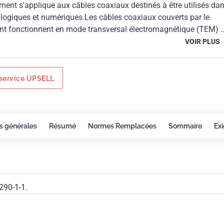
ment s'applique aux câbles coaxiaux destinés à être utilisés da
logiques et numériques.Les câbles coaxiaux couverts par le
t fonctionnent en mode transversal électromagnétique (TEM) e
un large éventail d'applications numériques et analogiques y
VOIR PLUS
 les systèmes RF, l'instrumentation, la radiodiffusion et les
ées et de télécommunications. Les différentes constructions et
atériaux qui existent permettent des applications intérieures et
service UPSELL
ompris des installations en souterrain et en aérien et d'autres
s de protection environnementales.Le présent document doit être
tement avec la NF EN 50290-1-1.
s générales
Résumé
Normes Remplacées
Sommaire
Ex
290-1-1.