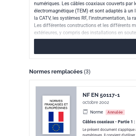
numériques. Les câbles coaxiaux couverts par 
Parenté
EN 50117-1:2019
électromagnétique (TEM) et sont adaptés à un l
européenne
la CATV, les systèmes RF, l'instrumentation, la 
Les différentes constructions et les différents m
extérieures, y compris des installations en soute
environnementales. Le présent document doit êt
Normes remplacées
(3)
NF EN 50117-1
octobre 2002
Norme
Annulée
Câbles coaxiaux - Partie 1 
Le présent document s'applique a
numériques. Il convient d'utilis