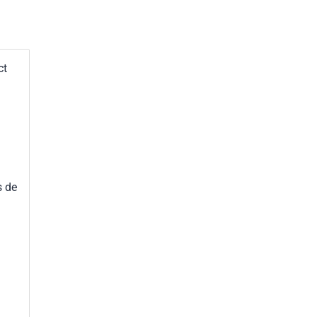
ct
s de