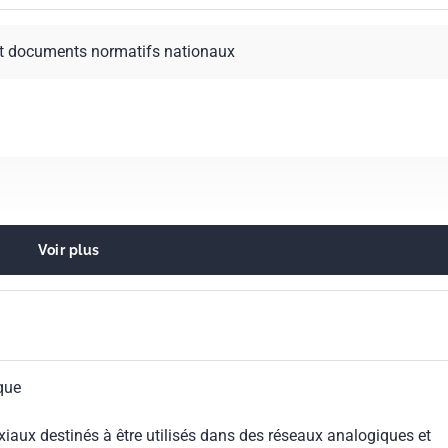
t documents normatifs nationaux
Voir plus
axiaux. Guides d'onde
ique
iaux destinés à être utilisés dans des réseaux analogiques et