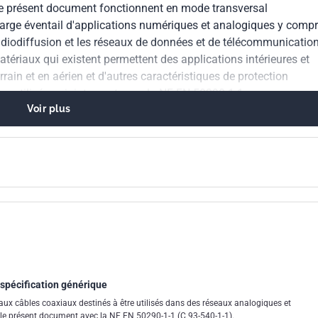
le présent document fonctionnent en mode transversal
arge éventail d'applications numériques et analogiques y compr
radiodiffusion et les réseaux de données et de télécommunication
atériaux qui existent permettent des applications intérieures et
rrain et en aérien et d'autres caractéristiques de protection
re utilisé conjointement avec la NF EN 50290-1-1.
Voir plus
: spécification générique
ux câbles coaxiaux destinés à être utilisés dans des réseaux analogiques et
er le présent document avec la NF EN 50290-1-1 (C 93-540-1-1).