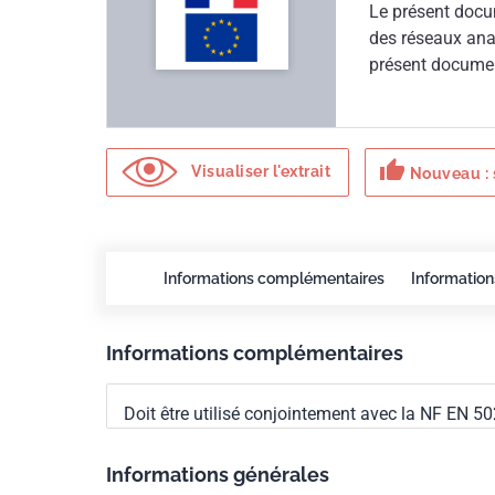
Le présent docu
des réseaux ana
présent documen
sont adaptés à 
compris la CATV,
réseaux de donn
thumb_up
les différents m
Visualiser l'extrait
Nouveau : 
extérieures, y c
caractéristique
utilisé conjoin
Informations complémentaires
Information
Informations complémentaires
Doit être utilisé conjointement avec la NF EN 50
Informations générales