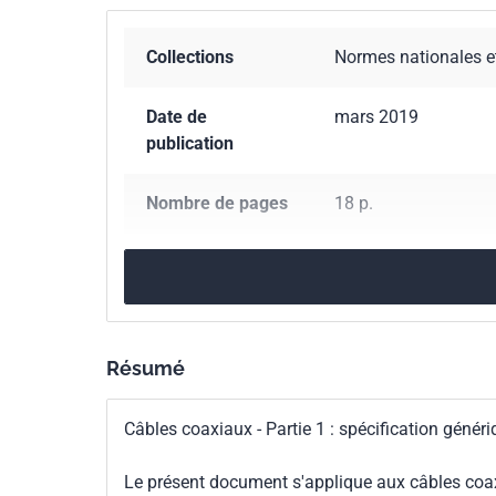
Collections
Normes nationales e
Date de
mars 2019
publication
Nombre de pages
18 p.
Référence
NF EN 50117-1
Codes ICS
33.120.10
Câbles co
Résumé
Indice de
C90-130-1
classement
Câbles coaxiaux - Partie 1 : spécification génér
Numéro de tirage
1
Le présent document s'applique aux câbles coax