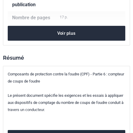
publication
Nombre de pages
17 p.
Référence
NF EN 50164-6
Voir plus
Codes ICS
91.120.40
Protection contre la foudre
Résumé
Indice de
C17-151-6
Composants de protection contre la foudre (CPF) - Partie 6 : compteur
classement
de coups de foudre
Numéro de tirage
1 - mai 2009
Le présent document spécifie les exigences et les essais à appliquer
Parenté
EN 50164-6:2009
aux dispositifs de comptage du nombre de coups de foudre conduit à
européenne
travers un conducteur.