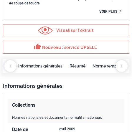
de coups de foudre
VOIR PLUS
Visualiser l'extrait
thumb_up
Nouveau : service UPSELL
OBAZ
Informations générales
Résumé
Norme remplacée p
Informations générales
Collections
Normes nationales et documents normatifs nationaux
Date de
avril 2009