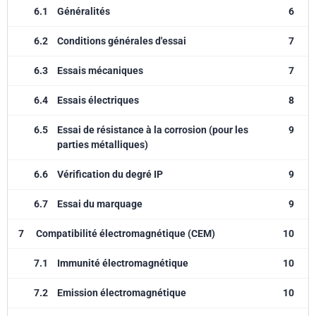
6.1
Généralités
6
6.2
Conditions générales d'essai
7
6.3
Essais mécaniques
7
6.4
Essais électriques
8
6.5
Essai de résistance à la corrosion (pour les
9
parties métalliques)
6.6
Vérification du degré IP
9
6.7
Essai du marquage
9
7
Compatibilité électromagnétique (CEM)
10
7.1
Immunité électromagnétique
10
7.2
Emission électromagnétique
10