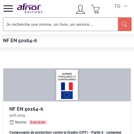
FR
Re
Afnor EDITIONS
Normes
NF EN 50164-6
NF EN 50164-6
NF EN 50164-6
avril 2009
Norme
Annulée
Composants de protection contre la foudre (CPF) - Partie 6 : compteur