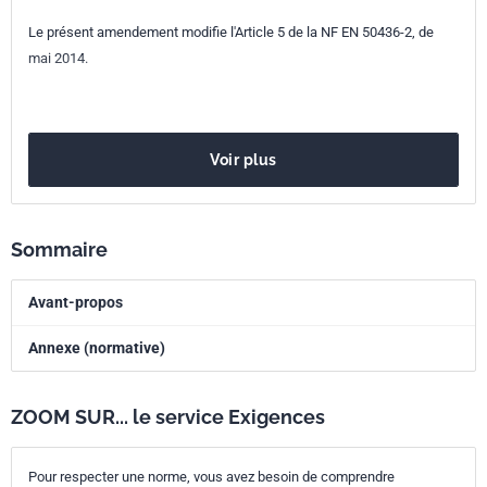
Codes ICS
Le présent amendement modifie l'Article 5 de la NF EN 50436-2, de
mai 2014.
43.040.10
Équipements électriques et électroniques
43.040.80
Protection contre les chocs et systèmes de retenue
71.040.40
Méthodes d'analyse chimique
Indice de
X20-710-2/A1
Voir plus
classement
Numéro de tirage
1
Sommaire
Parenté
EN 50436-2/A1:2014
européenne
Avant-propos
Annexe (normative)
ZOOM SUR... le service Exigences
Pour respecter une norme, vous avez besoin de comprendre