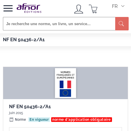
FR
Re
Afnor EDITIONS
Normes
NF EN 50436-2/A1
NF EN 50436-2/A1
NF EN 50436-2/A1
juin 2015
Norme
En vigueur
norme d'application obligatoire