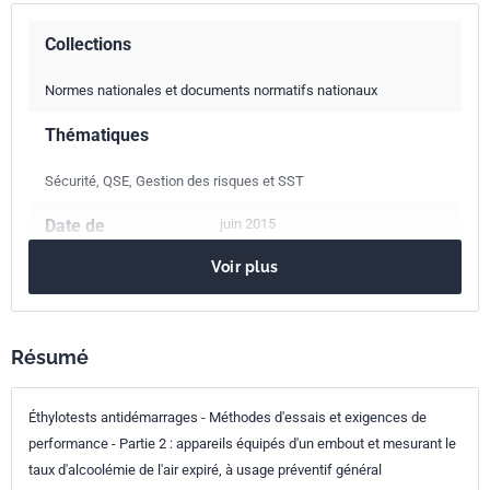
Collections
Normes nationales et documents normatifs nationaux
Thématiques
Sécurité, QSE, Gestion des risques et SST
Date de
juin 2015
publication
Voir plus
Date d'annulation
ultérieure
Résumé
juin 2026 par NF EN 50436-2/A1 de 2015
Nombre de pages
7 p.
Éthylotests antidémarrages - Méthodes d'essais et exigences de
performance - Partie 2 : appareils équipés d'un embout et mesurant le
Référence
NF EN 50436-2/A1
taux d'alcoolémie de l'air expiré, à usage préventif général