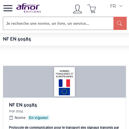
FR
Re
Afnor EDITIONS
Normes
NF EN 50585
NF EN 50585
NF EN 50585
mai 2014
Norme
En vigueur
Protocole de communication pour le transport des signaux transmis par