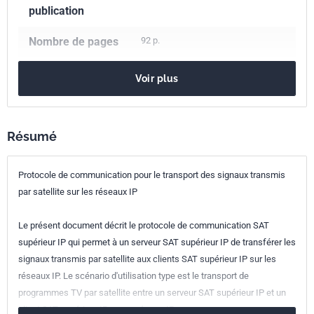
publication
Nombre de pages
92 p.
Référence
NF EN 50585
Voir plus
Codes ICS
33.170
Radiodiffusion sonore et de télévision
Résumé
Indice de
C77-585
Protocole de communication pour le transport des signaux transmis
classement
par satellite sur les réseaux IP
Numéro de tirage
1
Le présent document décrit le protocole de communication SAT
Parenté
EN 50585:2014
supérieur IP qui permet à un serveur SAT supérieur IP de transférer les
européenne
signaux transmis par satellite aux clients SAT supérieur IP sur les
réseaux IP. Le scénario d'utilisation type est le transport de
programmes TV par satellite entre un serveur SAT supérieur IP et un
client SAT supérieur IP sur un réseau IP.