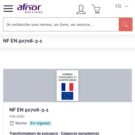
FR
Re
Afnor EDITIONS
Normes
NF EN 50708-3-1
NF EN 50708-3-1
NF EN 50708-3-1
mai 2020
Norme
En vigueur
Transformateurs de puissance - Exigences européennes