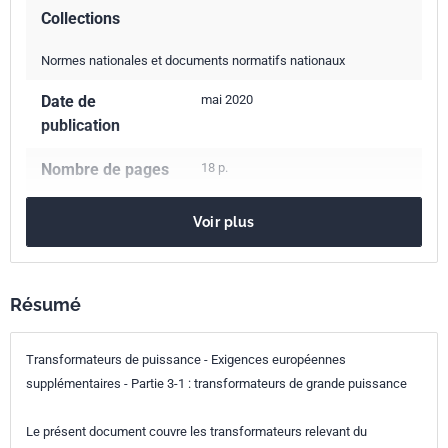
Collections
Normes nationales et documents normatifs nationaux
Date de
mai 2020
publication
Nombre de pages
18 p.
Référence
NF EN 50708-3-1
Voir plus
Codes ICS
29.180
Transformateurs. Réacteurs
Résumé
Indice de
C52-708-3-1
Transformateurs de puissance - Exigences européennes
classement
supplémentaires - Partie 3-1 : transformateurs de grande puissance
Numéro de tirage
1
Le présent document couvre les transformateurs relevant du