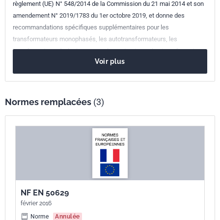
Parenté
EN 50708-3-1:2020
règlement (UE) N° 548/2014 de la Commission du 21 mai 2014 et son
européenne
amendement N° 2019/1783 du 1er octobre 2019, et donne des
recommandations spécifiques supplémentaires pour les
transformateurs monophasés, les autotransformateurs, les
transformateurs à plusieurs enroulements et pour les transformateurs
Voir plus
ayant des systèmes de refroidissement OD ("Oil-Directed", à
circulation dirigée d'huile) et OF ("Oil-Forced", à circulation forcée
d'huile) , nécessaires à la bonne application des exigences en matière
de rendement en énergie de ces catégories de transformateurs. Le
Normes remplacées
(3)
présent document doit être lu conjointement avec la NF EN 50708-1-1.
NF EN 50629
février 2016
Norme
Annulée