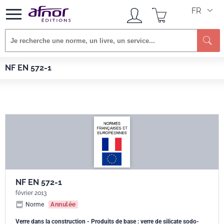
FR
Re
Afnor EDITIONS
Normes
NF EN 572-1
NF EN 572-1
NF EN 572-1
février 2013
Norme
Annulée
Verre dans la construction - Produits de base : verre de silicate sodo-