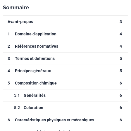
Sommaire
Avant-propos
3
1
Domaine d'application
4
2
Références normatives
4
3
Termes et définitions
5
4
Principes généraux
5
5
Composition chimique
6
5.1
Généralités
6
5.2
Coloration
6
6
Caractéristiques physiques et mécaniques
6