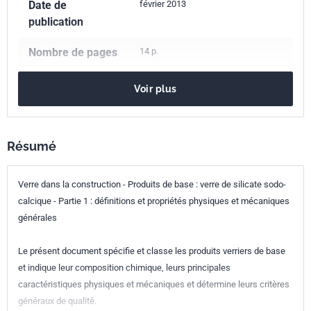
Date de
février 2013
publication
Nombre de pages
14 p.
Référence
NF EN 572-1
Voir plus
Codes ICS
01.040.81
Industries du verre et de la céramique (Vocabulaires)
Résumé
81.040.20
Verre dans la construction
Indice de
P78-102-1
Verre dans la construction - Produits de base : verre de silicate sodo-
classement
calcique - Partie 1 : définitions et propriétés physiques et mécaniques
générales
Numéro de tirage
1 - février 2013
Le présent document spécifie et classe les produits verriers de base
Parenté
EN 572-1:2012
et indique leur composition chimique, leurs principales
européenne
caractéristiques physiques et mécaniques et détermine leurs critères
généraux de qualité.