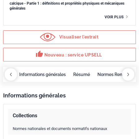
calcique - Partie 1 : définitions et propriétés physiques et mécaniques
générales
VOIR PLUS
Visualiser l'extrait
thumb_up
Nouveau : service UPSELL
OBAZ
Informations générales
Résumé
Normes Remplacée
Informations générales
Collections
Normes nationales et documents normatifs nationaux