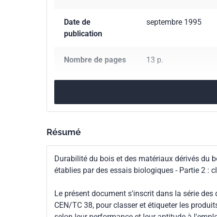
Date de
septembre 1995
publication
Nombre de pages
13 p.
Référence
NF EN 599-2
Codes ICS
71.100.50
Produits 
Résumé
Indice de
X40-100-2
classement
Durabilité du bois et des matériaux dérivés du 
établies par des essais biologiques - Partie 2 : c
Numéro de tirage
1 - septembre 1995
Le présent document s'inscrit dans la série des
Parenté
EN 599-2:1995
CEN/TC 38, pour classer et étiqueter les produit
européenne
selon leur performance et leur aptitude à l'emplo