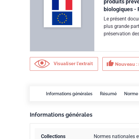
produits préve
biologiques - P
Le présent docu
plus grande part
préservation des
performance et l
thumb_up
Visualiser l'extrait
Nouveau : 
Informations générales
Résumé
Norme 
Informations générales
Collections
Normes nationales e