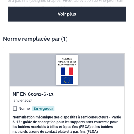
et à pas fins (désignés ci-après "FBGA" abréviation de Fine-pitch Ball
européenne
Grid Array) et les boîtiers matriciels à zone de contact plate et à pas
Voir plus
fins (désignés ci-après "FLGA", Fine-pitch Land Grid Array). Le présent
document est destiné à établir les dessins et dimensions
d'encombrement du support sans couvercle parmi les supports
d'essai et de rodage appliqués aux FBGA et aux FLGA.
Norme remplacée par
(1)
NF EN 60191-6-13
janvier 2017
Norme
En vigueur
Normalisation mécanique des dispositifs à semiconducteurs - Partie
6-13 : guide de conception pour les supports sans couvercle pour
les boîtiers matriciels à billes et à pas fins (FBGA) et les boîtiers
matriciels à zone de contact plate et à pas fins (FLGA)