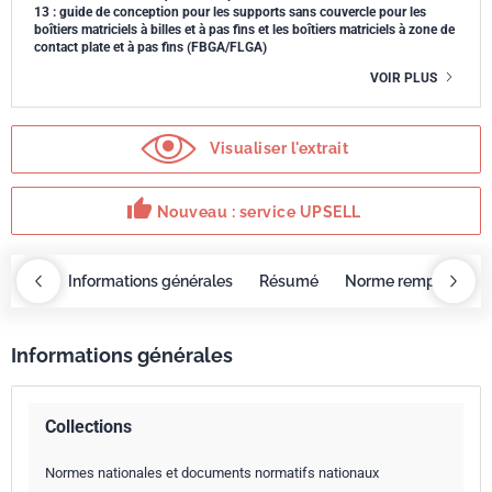
13 : guide de conception pour les supports sans couvercle pour les
boîtiers matriciels à billes et à pas fins et les boîtiers matriciels à zone de
contact plate et à pas fins (FBGA/FLGA)
VOIR PLUS
Visualiser l'extrait
thumb_up
Nouveau : service UPSELL
OBAZ
Informations générales
Résumé
Norme remplacée p
Informations générales
Collections
Normes nationales et documents normatifs nationaux