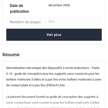
Date de
décembre 2008
publication
Nombre de pages
19 p.
Référence
NF EN 60191-6-13
Voir plus
Codes ICS
31.080.01
Dispositifs à semi-conducteurs en général
Résumé
Indice de
C96-013-6-13
Normalisation mécanique des dispositifs à semiconducteurs - Partie
classement
6-13 : guide de conception pour les supports sans couvercle pour les
Numéro de tirage
1 - décembre 2008
boîtiers matriciels à billes et à pas fins et les boîtiers matriciels à zone
de contact plate et à pas fins (FBGA/FLGA)
Parenté
IEC 60191-6-13:2007
internationale
Le présent document fournit un guide de conception des supports à
semi-conducteurs sans couvercle pour les boîtiers matriciels à billes
Parenté
EN 60191-6-13:2007