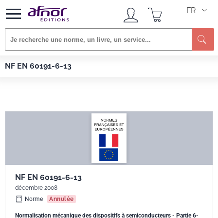
FR
Afnor EDITIONS
Normes
NF EN 60191-6-13
NF EN 60191-6-13
NF EN 60191-6-13
décembre 2008
Norme
Annulée
Normalisation mécanique des dispositifs à semiconducteurs - Partie 6-