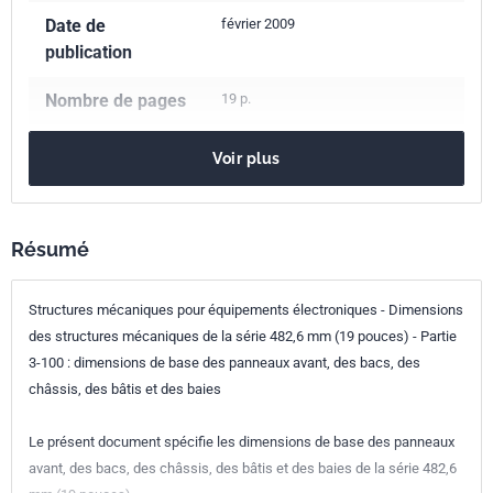
Date de
février 2009
publication
Nombre de pages
19 p.
Référence
NF EN 60297-3-100
Voir plus
Codes ICS
31.240
Structures mécaniques pour équipement électronique
Résumé
Indice de
C93-464-3-100
Structures mécaniques pour équipements électroniques - Dimensions
classement
des structures mécaniques de la série 482,6 mm (19 pouces) - Partie
Numéro de tirage
1 - février 2009
3-100 : dimensions de base des panneaux avant, des bacs, des
châssis, des bâtis et des baies
Parenté
IEC 60297-3-100:2008
internationale
Le présent document spécifie les dimensions de base des panneaux
avant, des bacs, des châssis, des bâtis et des baies de la série 482,6
Parenté
EN 60297-3-100:2009