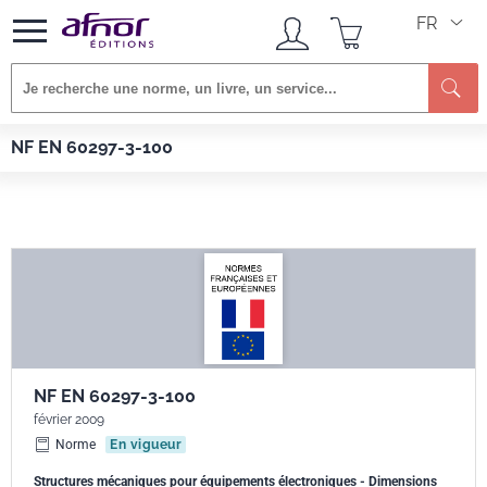
FR
Re
Afnor EDITIONS
Normes
NF EN 60297-3-100
NF EN 60297-3-100
NF EN 60297-3-100
février 2009
Norme
En vigueur
Structures mécaniques pour équipements électroniques - Dimensions