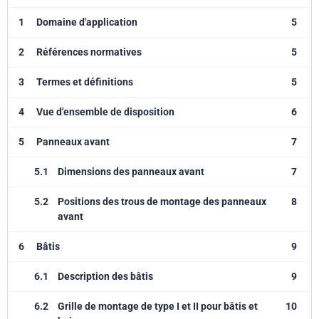
1
Domaine d'application
5
2
Références normatives
5
3
Termes et définitions
5
4
Vue d'ensemble de disposition
6
5
Panneaux avant
7
5.1
Dimensions des panneaux avant
7
5.2
Positions des trous de montage des panneaux
8
avant
6
Bâtis
9
6.1
Description des bâtis
9
6.2
Grille de montage de type I et II pour bâtis et
10