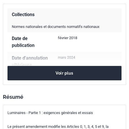
Collections
Normes nationales et documents normatifs nationaux
Date de
février 2018
publication
Date d'annulation
mars 2024
ultérieure
Voir plus
Nombre de pages
30 p.
Référence
NF EN 60598-1/A1
Résumé
Codes ICS
29.140.40
Luminaires
Luminaires - Partie 1 : exigences générales et essais
Indice de
C71-000-1/A1
classement
Le présent amendement modifie les Articles 0, 1, 3, 4, 5 et 9, la