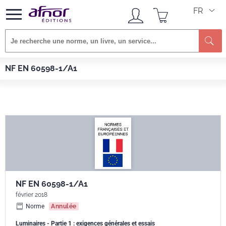
FR
Re
Afnor EDITIONS
Normes
NF EN 60598-1/A1
NF EN 60598-1/A1
NF EN 60598-1/A1
février 2018
Norme
Annulée
Luminaires - Partie 1 : exigences générales et essais