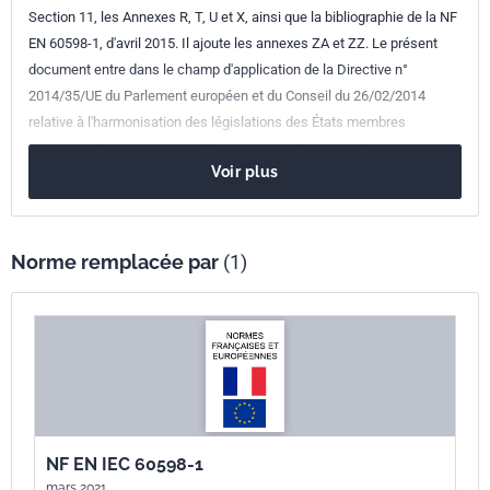
Section 11, les Annexes R, T, U et X, ainsi que la bibliographie de la NF
Numéro de tirage
2 - février 2019
EN 60598-1, d'avril 2015. Il ajoute les annexes ZA et ZZ. Le présent
document entre dans le champ d'application de la Directive n°
Parenté
IEC 60598-1/A1:2017
2014/35/UE du Parlement européen et du Conseil du 26/02/2014
internationale
relative à l'harmonisation des législations des États membres
Parenté
EN 60598-1/A1:2018
concernant la mise à disposition sur le marché du matériel électrique
européenne
Voir plus
destiné à être employé dans certaines limites de tension dow : 2021-
02-23
Norme remplacée par
(1)
NF EN IEC 60598-1
mars 2021