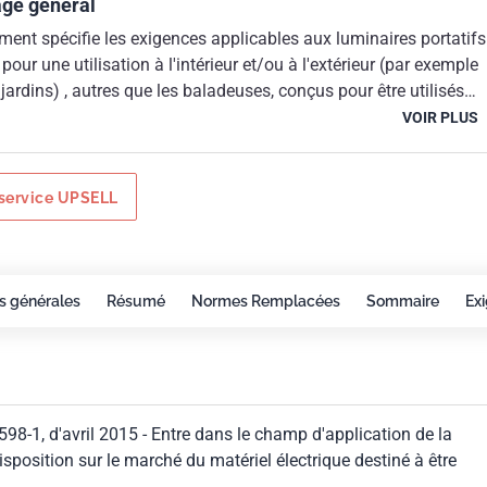
age général
ent spécifie les exigences applicables aux luminaires portatifs
our une utilisation à l'intérieur et/ou à l'extérieur (par exemple
jardins) , autres que les baladeuses, conçus pour être utilisés
s électriques lumineuses ou intégrant des sources électriques
VOIR PLUS
 tensions d'alimentation ne dépassant pas 250 V.Le présent
re utilisé conjointement avec la NF EN 60598-1, d'avril 2015.Le
 entre dans le champ d'application de la Directive n°
service UPSELL
arlement européen et du Conseil du 26/02/2014 relative à
 des législations des États membres concernant la mise à
le marché du matériel électrique destiné à être employé dans
s de tension.
s générales
Résumé
Normes Remplacées
Sommaire
Ex
598-1, d'avril 2015 - Entre dans le champ d'application de la
position sur le marché du matériel électrique destiné à être