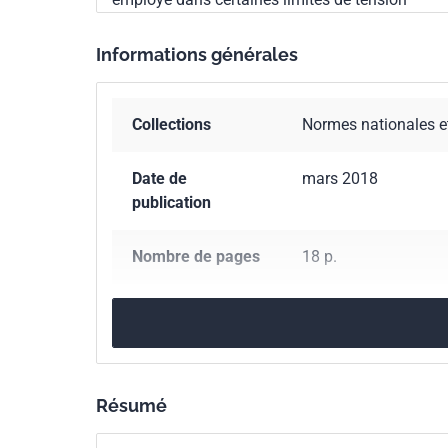
Informations générales
Collections
Normes nationales e
Date de
mars 2018
publication
Nombre de pages
18 p.
Référence
NF EN 60598-2-4
Codes ICS
29.140.40
Luminair
Résumé
Indice de
C71-000-2-4
classement