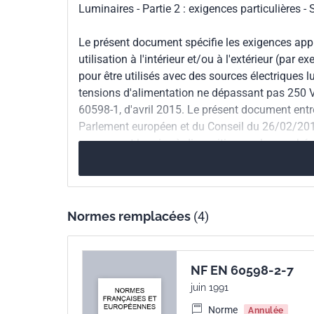
Luminaires - Partie 2 : exigences particulières -
Numéro de tirage
1
Le présent document spécifie les exigences appl
utilisation à l'intérieur et/ou à l'extérieur (par
Parenté
IEC 60598-2-4:2017
pour être utilisés avec des sources électriques
internationale
tensions d'alimentation ne dépassant pas 250 V.
60598-1, d'avril 2015. Le présent document ent
Parlement européen et du Conseil du 26/02/2014
Parenté
EN 60598-2-4:2018
concernant la mise à disposition sur le marché d
européenne
de tension.
Normes remplacées
(4)
NF EN 60598-2-7
juin 1991
Norme
Annulée