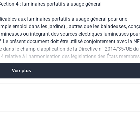
 Section 4 : luminaires portatifs à usage général
icables aux luminaires portatifs à usage général pour une
 exemple emploi dans les jardins) , autres que les baladeuses, conç
 lumineuses ou intégrant des sources électriques lumineuses pour
 Le présent document doit être utilisé conjointement avec la N
re dans le champ d'application de la Directive n° 2014/35/UE du
 relative à l'harmonisation des législations des États membres
u matériel électrique destiné à être employé dans certaines limi
Voir plus