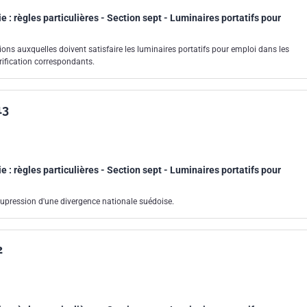
 : règles particulières - Section sept - Luminaires portatifs pour
ions auxquelles doivent satisfaire les luminaires portatifs pour emploi dans les
érification correspondants.
13
 : règles particulières - Section sept - Luminaires portatifs pour
pression d'une divergence nationale suédoise.
2