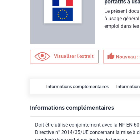
portatifs à us
Le présent docum
à usage général p
emploi dans les 
avec des source
lumineuses pour
document doit êt
thumb_up
présent document
Visualiser l'extrait
Nouveau : 
2014/35/UE du P
l'harmonisation
disposition sur 
certaines limite
Informations complémentaires
Information
Informations complémentaires
Doit être utilisé conjointement avec la NF EN 60
Directive n° 2014/35/UE concernant la mise à dis
employé dans certaines limites de tension