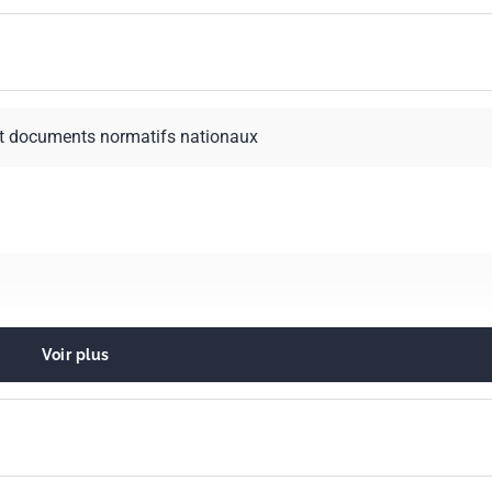
t documents normatifs nationaux
Voir plus
es