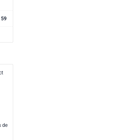
59
ct
s de