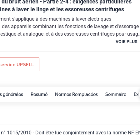
du bruit aérien - Partie 2-4 : exigences particulières
nes à laver le linge et les essoreuses centrifuges
ment s'applique à des machines à laver électriques
 des appareils combinant les fonctions de lavage et d'essorage
stique et analogue, et à des essoreuses centrifuges pour usag
nalogue. Le présent document doit être lu conjointement avec l
VOIR PLUS
'octobre 2012.Le présent document entre dans le champ
du Règlement ECOHWM n° 1015/2010 du 10 novembre 2010.
service UPSELL
s générales
Résumé
Normes Remplacées
Sommaire
Ex
 n° 1015/2010 - Doit être lue conjointement avec la norme NF E