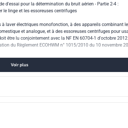
 d'essai pour la détermination du bruit aérien - Partie 2-4 :
de blanchisserie
r le linge et les essoreuses centrifuges
à laver électriques monofonction, à des appareils combinant l
omestique et analogue, et à des essoreuses centrifuges pour us
it être lu conjointement avec la NF EN 60704-1 d'octobre 2012
ication du Règlement ECOHWM n° 1015/2010 du 10 novembre 20
Voir plus