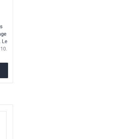
es
age
. Le
10.