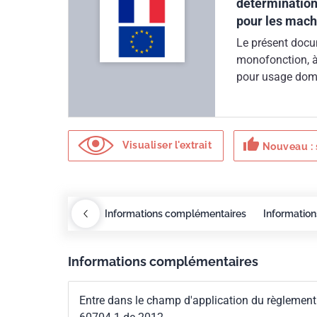
détermination 
pour les machi
Le présent docu
monofonction, à
pour usage dome
domestique et a
NF EN 60704-1d
d'application 
thumb_up
Visualiser l'extrait
Nouveau : 
Redlines
COBAZ
Informations complémentaires
Information
Informations complémentaires
Entre dans le champ d'application du règlement