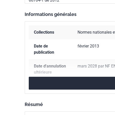
60704-1 de 2012
Informations générales
Collections
Normes nationales e
Date de
février 2013
publication
Date d'annulation
mars 2028 par NF E
ultérieure
Nombre de pages
19 p.
Référence
NF EN 60704-2-4
Résumé
Codes ICS
17.140.20
Bruit émis