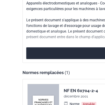
Appareils électrodomestiques et analogues - Code
97.060
Équipements 
exigences particulières pour les machines à lave
Indice de
S31-704-2-4
Le présent document s'applique à des machines 
classement
fonctions de lavage et d'essorage pour usage d
domestique et analogue. Le présent document do
Numéro de tirage
1 - mars 2013
présent document entre dans le champ d'appl
Parenté
IEC 60704-2-4:2011
internationale
Parenté
EN 60704-2-4:2012
européenne
Normes remplacées
(1)
NF EN 60704-2-4
décembre 2001
Norme
Annulée