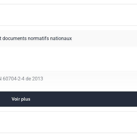
t documents normatifs nationaux
N 60704-2-4 de 2013
Voir plus
 par les machines et le matériel