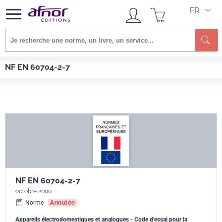
FR
Re
Afnor EDITIONS
Normes
NF EN 60704-2-7
NF EN 60704-2-7
NF EN 60704-2-7
octobre 2000
Norme
Annulée
Appareils électrodomestiques et analogues - Code d'essai pour la