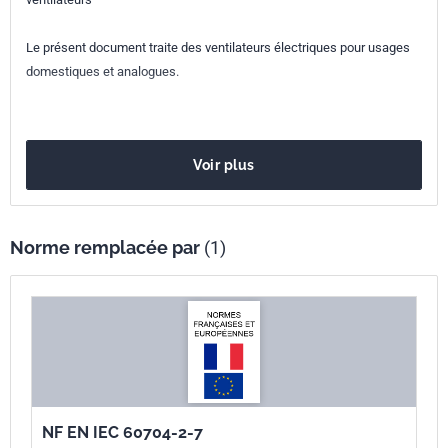
Numéro de tirage
1 - novembre 2000
Le présent document traite des ventilateurs électriques pour usages
Parenté
IEC 60704-2-7:1997
domestiques et analogues.
internationale
Parenté
EN 60704-2-7:1998
européenne
Voir plus
Norme remplacée par
(1)
NF EN IEC 60704-2-7