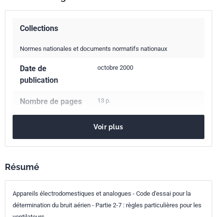
Collections
Normes nationales et documents normatifs nationaux
Date de
octobre 2000
publication
Nombre de pages
13 p.
Référence
NF EN 60704-2-7
Voir plus
Codes ICS
17.140.20
Bruit émis par les machines et le matériel
Résumé
23.120
Ventilateurs et climatiseurs
Indice de
S31-307
Appareils électrodomestiques et analogues - Code d'essai pour la
classement
détermination du bruit aérien - Partie 2-7 : règles particulières pour les
ventilateurs