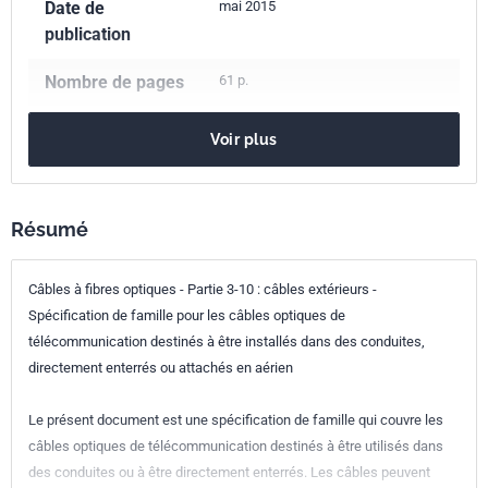
Date de
mai 2015
publication
Nombre de pages
61 p.
Référence
NF EN 60794-3-10
Voir plus
Codes ICS
33.180.10
Fibres et câbles
Indice de
C93-850-3-10
Résumé
classement
Câbles à fibres optiques - Partie 3-10 : câbles extérieurs -
Numéro de tirage
1
Spécification de famille pour les câbles optiques de
télécommunication destinés à être installés dans des conduites,
Parenté
IEC 60794-3-10:2009
directement enterrés ou attachés en aérien
internationale
Le présent document est une spécification de famille qui couvre les
Parenté
EN 60794-3-10:2009
câbles optiques de télécommunication destinés à être utilisés dans
européenne
des conduites ou à être directement enterrés. Les câbles peuvent