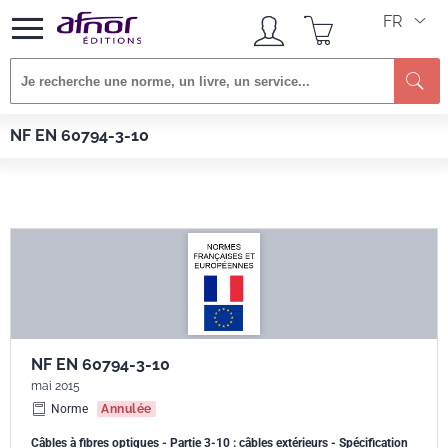
FR
Re
Afnor EDITIONS
Normes
NF EN 60794-3-10
NF EN 60794-3-10
NF EN 60794-3-10
mai 2015
Norme
Annulée
Câbles à fibres optiques - Partie 3-10 : câbles extérieurs - Spécification