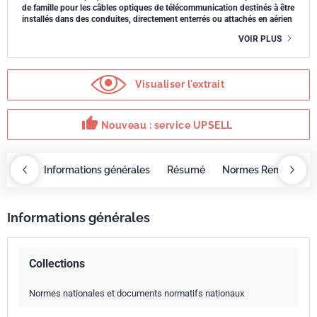
de famille pour les câbles optiques de télécommunication destinés à être
installés dans des conduites, directement enterrés ou attachés en aérien
VOIR PLUS
Visualiser l'extrait
thumb_up
Nouveau : service UPSELL
OBAZ
Informations générales
Résumé
Normes Remplacée
Informations générales
Collections
Normes nationales et documents normatifs nationaux