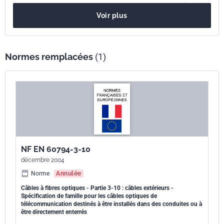
également être attachés en aérien.Les exigences de la spécification
Voir plus
intermédiaire NF EN 60794-3 pour les câbles pour conduites, enterrés
et attachés en aérien sont applicables aux câbles couverts par le
présent document.
Normes remplacées
(1)
NF EN 60794-3-10
décembre 2004
Norme
Annulée
Câbles à fibres optiques - Partie 3-10 : câbles extérieurs -
Spécification de famille pour les câbles optiques de
télécommunication destinés à être installés dans des conduites ou à
être directement enterrés