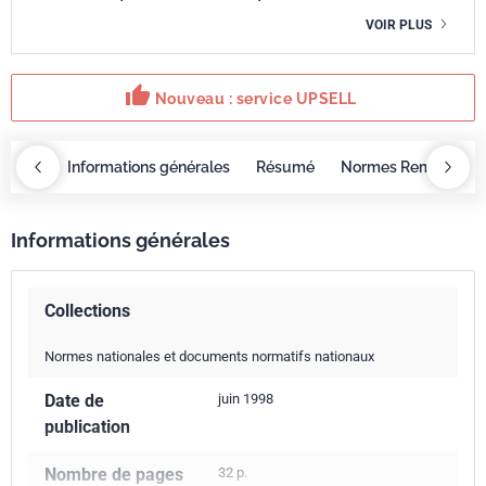
VOIR PLUS
thumb_up
Nouveau : service UPSELL
OBAZ
Informations générales
Résumé
Normes Remplacée
Informations générales
Collections
Normes nationales et documents normatifs nationaux
Date de
juin 1998
publication
Nombre de pages
32 p.