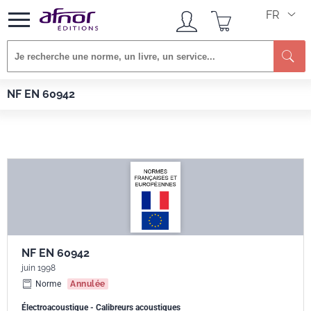
FR
Re
Afnor EDITIONS
Normes
NF EN 60942
NF EN 60942
NF EN 60942
juin 1998
Norme
Annulée
Électroacoustique - Calibreurs acoustiques