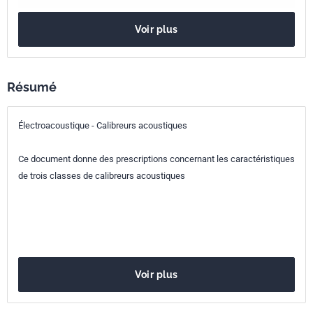
Référence
NF EN 60942
Voir plus
Codes ICS
17.140.01
Mesurage acoustique et atténuation du bruit en
Résumé
général
Indice de
S31-139
Électroacoustique - Calibreurs acoustiques
classement
Ce document donne des prescriptions concernant les caractéristiques
Numéro de tirage
1 - juillet 1998
de trois classes de calibreurs acoustiques
Parenté
IEC 60942:1997
internationale
Parenté
EN 60942:1998
européenne
Voir plus