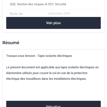
QSE, Gestion des risques et SST, Sécurité
Date de
septembre 2009
publication
Voir plus
Nombre de pages
39 p.
Référence
NF EN 61111
Résumé
Codes ICS
Travaux sous tension - Tapis isolants électriques
13.260
Protection contre l'électrocution. Travaux sous tension
29.260.99
Autres Installations électriques pour conditions
Le présent document est applicable aux tapis isolants électriques en
particulières
élastomère utilisés pour couvrir le sol en vue de la protection
électrique des travailleurs dans les installations électriques.
Parenté
IEC 61111:2009 ED2
internationale
Parenté
EN 61111:2009
européenne
Voir plus