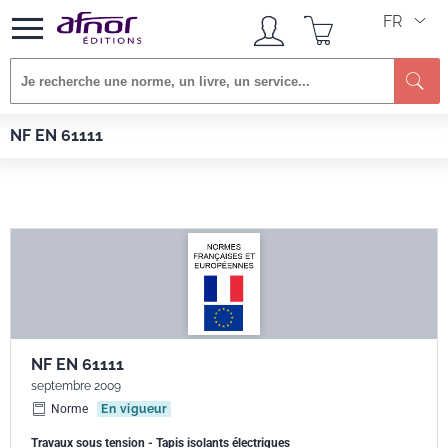
FR
Re
Afnor EDITIONS
Normes
NF EN 61111
NF EN 61111
NF EN 61111
septembre 2009
Norme
En vigueur
Travaux sous tension - Tapis isolants électriques