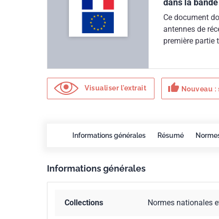
dans la bande
Ce document don
antennes de réce
première partie 
décrites dans la
thumb_up
Visualiser l'extrait
Nouveau : 
Informations générales
Résumé
Norme
Informations générales
Collections
Normes nationales e