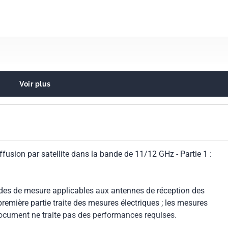
Voir plus
de réception et de transmission
io et systèmes fixes de communication par satellite
s
fusion par satellite dans la bande de 11/12 GHz - Partie 1 :
des de mesure applicables aux antennes de réception des
première partie traite des mesures électriques ; les mesures
document ne traite pas des performances requises.