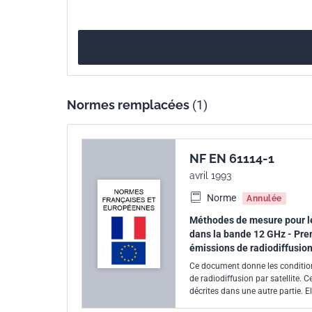
internationale
Parenté
EN 61114-1:1999
européenne
Normes remplacées
(1)
NF EN 61114-1
avril 1993
Norme
Annulée
Méthodes de mesure pour le
dans la bande 12 GHz - Prem
émissions de radiodiffusion 
Ce document donne les condition
de radiodiffusion par satellite. 
décrites dans une autre partie. 
centimétrique qui font l'objet d