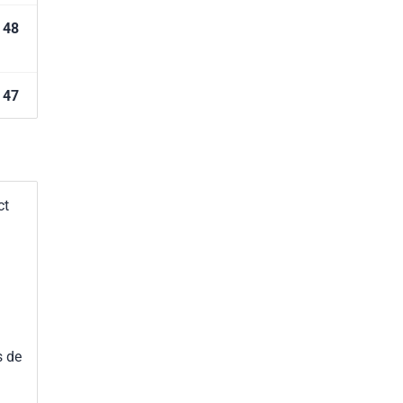
48
47
ct
s de