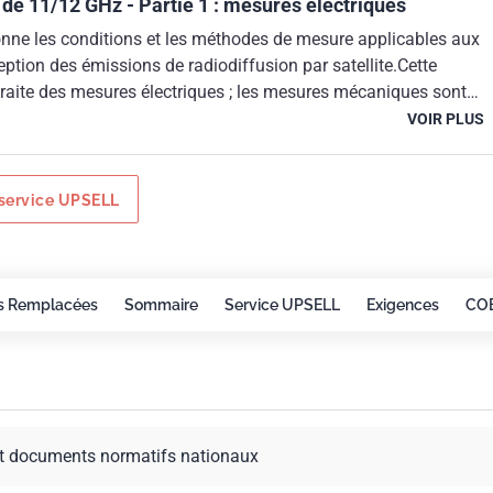
 de 11/12 GHz - Partie 1 : mesures électriques
ne les conditions et les méthodes de mesure applicables aux
ption des émissions de radiodiffusion par satellite.Cette
traite des mesures électriques ; les mesures mécaniques sont
 partie 2.Ce document ne traite pas des performances requises.
VOIR PLUS
service UPSELL
s Remplacées
Sommaire
Service UPSELL
Exigences
CO
t documents normatifs nationaux