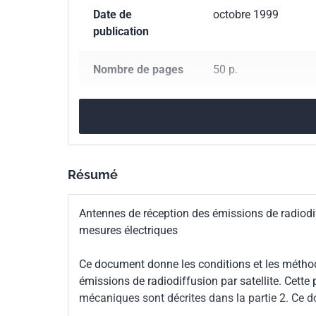
Date de
octobre 1999
publication
Nombre de pages
50 p.
Référence
NF EN 61114-1
Codes ICS
33.060.20
Matériel 
33.060.30
Relais rad
Résumé
33.120.40
Antenne
Antennes de réception des émissions de radiodif
Indice de
C90-129-1
mesures électriques
classement
Ce document donne les conditions et les métho
Numéro de tirage
1 - novembre 1999
émissions de radiodiffusion par satellite. Cette 
mécaniques sont décrites dans la partie 2. Ce 
Parenté
IEC 61114-1:1999