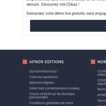
demain. Découvrez vite CObaz !
Demandez votre démo live gratuite, sans enga
AFNOR EDITIONS
NOR
Qui sommes-nous ?
COVID
utiles
Foire aux questions
COVID
Mentions légales
appare
Gérer mes consentements cookies
Norme
Charte AFNOR sur les données
AFNO
personnelles
Servi
Conditions générales de vente