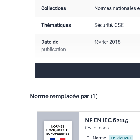
Collections
Normes nationales e
Thématiques
Sécurité, QSE
Date de
février 2018
publication
Nombre de pages
13 p.
Référence
NF EN 62115/A12
Norme remplacée par
(1)
Codes ICS
13.120
Sécurité do
97.200.50
Jouets
NF EN IEC 62115
Indice de
C73-822/A12
février 2020
classement
Norme
En vigueur