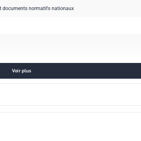
t documents normatifs nationaux
Voir plus
mestique