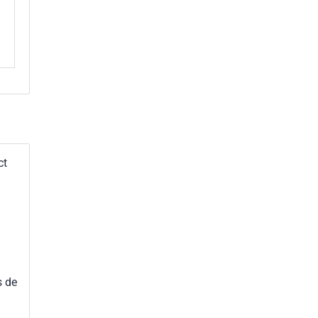
ct
s de