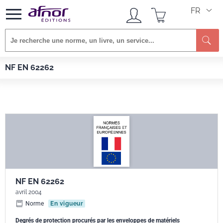
FR
Afnor EDITIONS
Normes
NF EN 62262
NF EN 62262
NF EN 62262
avril 2004
Norme
En vigueur
Degrés de protection procurés par les enveloppes de matériels