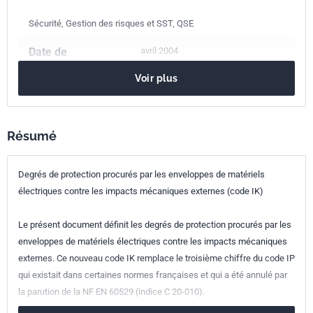
Sécurité, Gestion des risques et SST, QSE
Date de
avril 2004
publication
Voir plus
Nombre de pages
10 p.
Référence
NF EN 62262
Résumé
Codes ICS
Degrés de protection procurés par les enveloppes de matériels
29.020
Électrotechnique en général
électriques contre les impacts mécaniques externes (code IK)
29.080.01
Isolation électrique en général
Le présent document définit les degrés de protection procurés par les
Indice de
C20-015
enveloppes de matériels électriques contre les impacts mécaniques
classement
externes. Ce nouveau code IK remplace le troisième chiffre du code IP
qui existait dans certaines normes françaises et qui a été annulé par
Numéro de tirage
1 - avril 2004
la parution de la NF EN 60529 (indice C 20-010).
Parenté
IEC 62262:2002