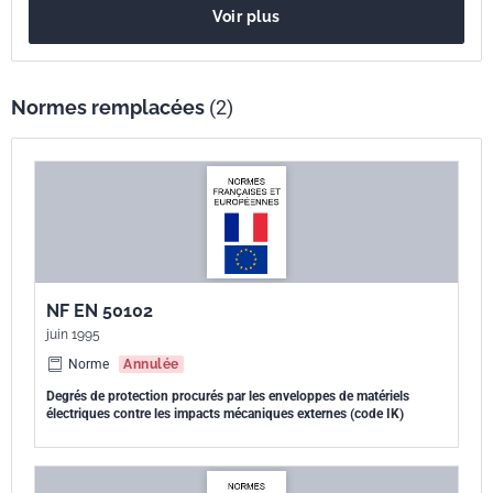
Voir plus
internationale
Parenté
EN 62262:2002
européenne
Normes remplacées
(2)
NF EN 50102
juin 1995
Norme
Annulée
Degrés de protection procurés par les enveloppes de matériels
électriques contre les impacts mécaniques externes (code IK)