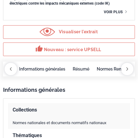
électriques contre les impacts mécaniques externes (code IK)
VOIR PLUS
Visualiser l'extrait
thumb_up
Nouveau : service UPSELL
OBAZ
Informations générales
Résumé
Normes Remplacée
Informations générales
Collections
Normes nationales et documents normatifs nationaux
Thématiques