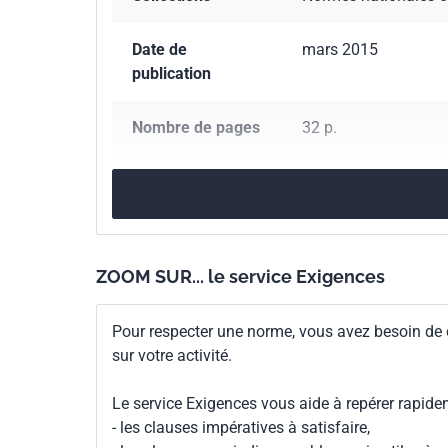
Date de
mars 2015
publication
Nombre de pages
32 p.
Référence
NF EN 62620
Codes ICS
29.220.30
Accumulat
ZOOM SUR... le service Exigences
Numéro de tirage
1
Pour respecter une norme, vous avez besoin de
Parenté
EN 62620:2015
sur votre activité.
européenne
Le service Exigences vous aide à repérer rapide
- les clauses impératives à satisfaire,