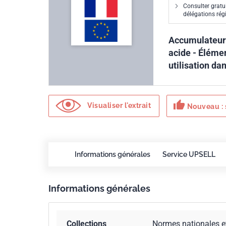
Consulter gratu
délégations ré
Accumulateurs
acide - Élémen
utilisation da
thumb_up
Visualiser l'extrait
Nouveau : 
Informations générales
Service UPSELL
Informations générales
Collections
Normes nationales e