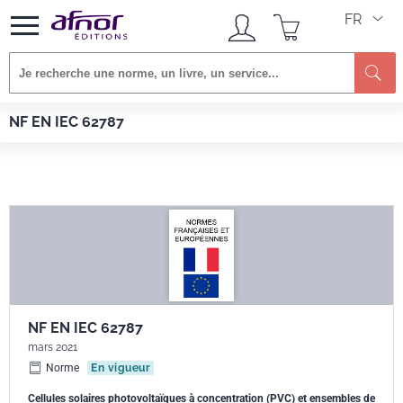
FR
Re
Afnor EDITIONS
Normes
NF EN IEC 62787
NF EN IEC 62787
NF EN IEC 62787
mars 2021
Norme
En vigueur
Cellules solaires photovoltaïques à concentration (PVC) et ensembles de