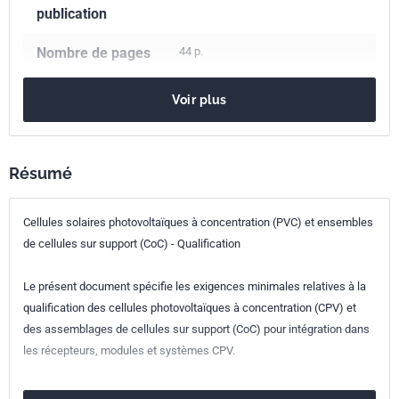
publication
Nombre de pages
44 p.
Référence
NF EN IEC 62787
Voir plus
Codes ICS
27.160
Énergie solaire
Indice de
C57-371
Résumé
classement
Cellules solaires photovoltaïques à concentration (PVC) et ensembles
Numéro de tirage
1
de cellules sur support (CoC) - Qualification
Parenté
IEC 62787:2021
Le présent document spécifie les exigences minimales relatives à la
internationale
qualification des cellules photovoltaïques à concentration (CPV) et
des assemblages de cellules sur support (CoC) pour intégration dans
Parenté
EN IEC 62787:2021
les récepteurs, modules et systèmes CPV.
européenne