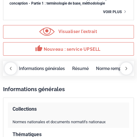
conception - Partie 1 : terminologie de base, méthodologie
VOIR PLUS
Visualiser l'extrait
thumb_up
Nouveau : service UPSELL
OBAZ
Informations générales
Résumé
Norme remplacée p
Informations générales
Collections
Normes nationales et documents normatifs nationaux
Thématiques