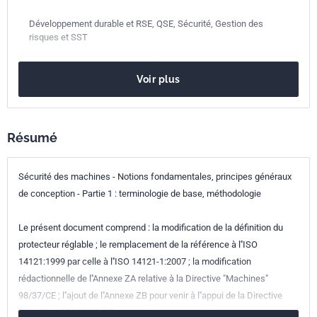
Développement durable et RSE, QSE, Sécurité, Gestion des
risques et SST
Date de
août 2009
Voir plus
publication
Nombre de pages
10 p.
Résumé
Référence
NF EN ISO 12100-1/A1
Codes ICS
Sécurité des machines - Notions fondamentales, principes généraux
de conception - Partie 1 : terminologie de base, méthodologie
01.040.13
Environnement. Protection de la santé. Sécurité
(Vocabulaires)
Le présent document comprend : la modification de la définition du
13.110
Sécurité des machines
protecteur réglable ; le remplacement de la référence à l''ISO
Parenté
ISO 12100-1/A1:2009
14121:1999 par celle à l''ISO 14121-1:2007 ; la modification
internationale
rédactionnelle de l''Annexe ZA relative à la Directive "Machines"
98/37/CE ; l''ajout de l''Annexe ZB pour venir à l''appui de la Directive
Parenté
EN ISO 12100-1/A1:2009
"Machines" 2006/42/CE.