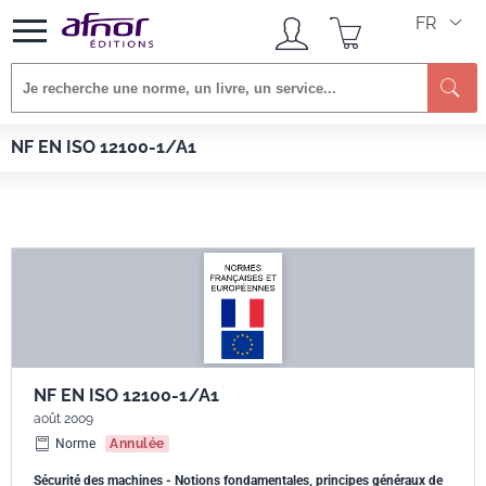
FR
Re
Afnor EDITIONS
Normes
NF EN ISO 12100-1/A1
NF EN ISO 12100-1/A1
NF EN ISO 12100-1/A1
août 2009
Norme
Annulée
Sécurité des machines - Notions fondamentales, principes généraux de