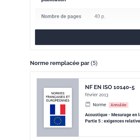
Nombre de pages
40 p.
Référence
NF EN ISO 140-11
Codes ICS
91.120.20
Acoustiqu
Norme remplacée par
(5)
Numéro de tirage
1 - décembre 2005
Parenté
ISO 140-11:2005
NF EN ISO 10140-5
internationale
février 2013
Norme
Annulée
Parenté
EN ISO 140-11:2005
Acoustique - Mesurage en la
européenne
Partie 5 : exigences relativ