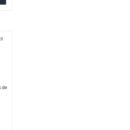
ct
s de