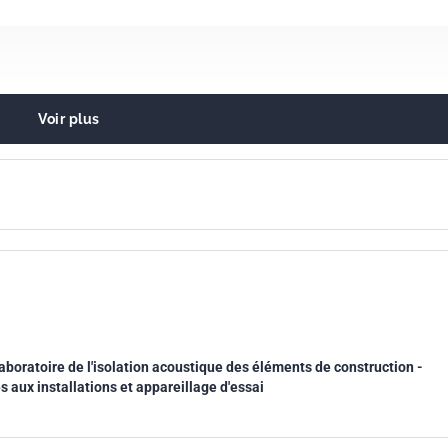
Voir plus
e dans le bâtiment. Isolation acoustique
boratoire de l'isolation acoustique des éléments de construction -
es aux installations et appareillage d'essai