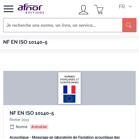
FR
Re
Afnor EDITIONS
Normes
NF EN ISO 10140-5
NF EN ISO 10140-5
NF EN ISO 10140-5
février 2013
Norme
Annulée
Acoustique - Mesurage en laboratoire de l'isolation acoustique des