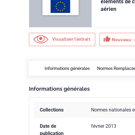
éléments de co
aérien
thumb_up
Visualiser l'extrait
Nouveau : 
Informations générales
Normes Remplacé
Informations générales
Collections
Normes nationales e
Date de
février 2013
publication