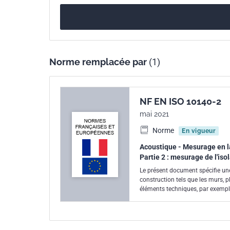
Norme remplacée par
(1)
NF EN ISO 10140-2
mai 2021
Norme
En vigueur
Acoustique - Mesurage en la
Partie 2 : mesurage de l'iso
Le présent document spécifie une
construction tels que les murs, pl
éléments techniques, par exemple 
entrées d’air extérieures, condu
les murs ou planchers avec revêt
peuvent être utilisés pour compar
éléments selon leurs aptitudes d