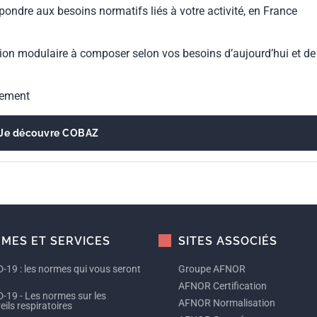
pondre aux besoins normatifs liés à votre activité, en France
ion modulaire à composer selon vos besoins d’aujourd’hui et de
gement
Je découvre COBAZ
MES ET SERVICES
SITES ASSOCIÉS
-19 : les normes qui vous seront
Groupe AFNOR
AFNOR Certification
-19 - Les normes sur les
AFNOR Normalisation
ils respiratoires