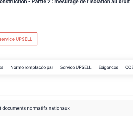
nstruction - Partie 2 : mesurage de l'isolation au bruit
service UPSELL
es
Norme remplacée par
Service UPSELL
Exigences
CO
t documents normatifs nationaux