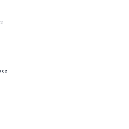
ct
s de