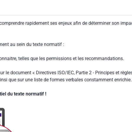
, et évaluer la performance in situ dans les bâtiments complets. Les mesurages
ions d’essai en laboratoire dans lesquelles la transmission acoustique par les voies
sultats des mesurages effectués conformément au présent document ne sont pas
ans tenir compte d’autres facteurs qui influencent l’isolation acoustique, tels que la
 comprendre rapidement ses enjeux afin de déterminer son impa
ns limites et le facteur de perte total.
ment au sein du texte normatif :
connaitre, telles que les permissions et les recommandations.
ur le document « Directives ISO/IEC, Partie 2 - Principes et règle
insi que sur une liste de formes verbales constamment enrichie.
el du texte normatif !