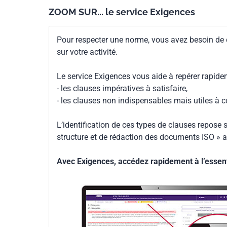
certaines propriétés acoustiques
ZOOM SUR... le service Exigences
sont effectués dans des installat
latérales est supprimée. Les ré
directement applicables in situ s
Pour respecter une norme, vous avez besoin de
transmission latérale, les conditio
sur votre activité.
Le service Exigences vous aide à repérer rapide
- les clauses impératives à satisfaire,
- les clauses non indispensables mais utiles à 
L’identification de ces types de clauses repose s
structure et de rédaction des documents ISO » a
Avec Exigences, accédez rapidement à l’essenti