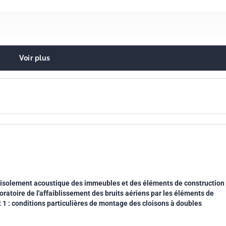
Voir plus
acoustique et atténuation du bruit en général
e dans le bâtiment. Isolation acoustique
'isolement acoustique des immeubles et des éléments de construction
oratoire de l'affaiblissement des bruits aériens par les éléments de
1 : conditions particulières de montage des cloisons à doubles
0