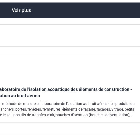
Voir plus
boratoire de l'isolation acoustique des éléments de construction -
lation au bruit aérien
 méthode de mesure en laboratoire de l’isolation au bruit aérien des produits de
anchers, portes, fenêtres, fermetures, éléments de façade, façades, vitrage, petits
les dispositifs de transfert d’air, bouches d’aération (bouches de ventilation),
its électriques, systèmes d’étanchéité de passage, et des combinaisons, par exemple
ements, les plafonds suspendus ou les planchers flottants. Les résultats d’essai
er les propriétés d’isolation acoustique des éléments de construction, classer ces
’isolation acoustique, aider à concevoir des produits de construction nécessitant