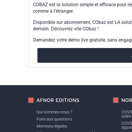
COBAZ est la solution simple et efficace pour ré
comme à l’étranger.
Disponible sur abonnement, CObaz est LA solut
demain. Découvrez vite CObaz !
Demandez votre démo live gratuite, sans enga
AFNOR EDITIONS
NOR
Qui sommes-nous ?
COVID
utiles
Foire aux questions
COVID
Mentions légales
appare