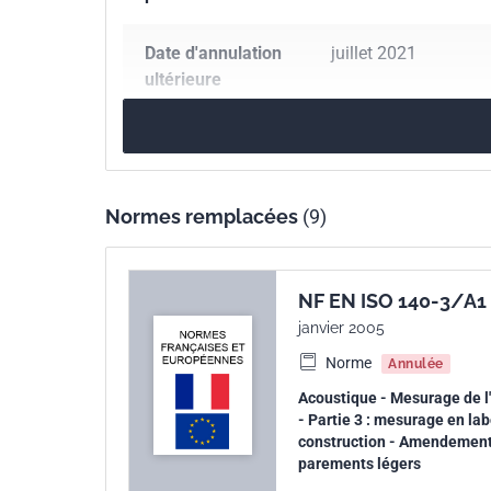
Date d'annulation
juillet 2021
ultérieure
Nombre de pages
27 p.
Référence
NF EN ISO 10140-2
Normes remplacées
(9)
Codes ICS
17.140.01
Mesurage 
91.120.20
Acoustiqu
NF EN ISO 140-3/A1
janvier 2005
Numéro de tirage
1 - février 2013
Norme
Annulée
Acoustique - Mesurage de l
Parenté
ISO 10140-2:2010
- Partie 3 : mesurage en lab
internationale
construction - Amendement 
parements légers
Parenté
EN ISO 10140-2:201