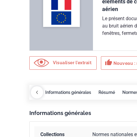
éléments de co
aérien
Le présent docu
au bruit aérien 
fenêtres, fermet
techniques, par 
(bouches de vent
d’étanchéité de
thumb_up
planchers avec 
Visualiser l'extrait
Nouveau : 
flottants.Les ré
d’isolation acou
leurs aptitudes 
construction néc
Redlines
COBAZ
Informations générales
Résumé
Norme
performance in 
dans des install
Informations générales
acoustique par l
effectués confo
applicables in s
Collections
Normes nationales e
acoustique, tels 