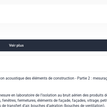
Voir plus
acoustique et atténuation du bruit en général
e dans le bâtiment. Isolation acoustique
tion acoustique des éléments de construction - Partie 2 : mesura
ure en laboratoire de l’isolation au bruit aérien des produits d
, fenêtres, fermetures, éléments de façade, façades, vitrage, peti
 de transfert d’air, bouches d’aération (bouches de ventilation),