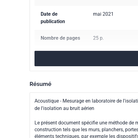
perte total.
Date de
mai 2021
publication
Nombre de pages
25 p.
Référence
NF EN ISO 10140-2
Codes ICS
17.140.01
Mesurage 
91.120.20
Acoustiqu
Résumé
Indice de
S31-049-2
Acoustique - Mesurage en laboratoire de l'isola
classement
de l'isolation au bruit aérien
Numéro de tirage
1
Le présent document spécifie une méthode de mes
construction tels que les murs, planchers, portes
Parenté
ISO 10140-2:2021
éléments techniques, par exemple les dispositifs