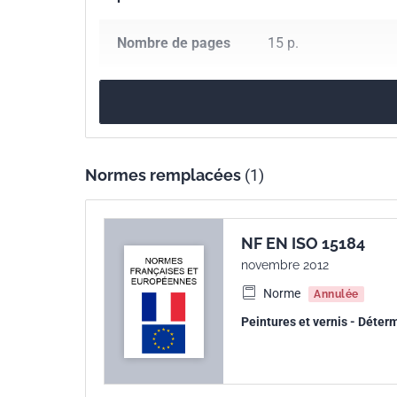
Nombre de pages
15 p.
Référence
NF EN ISO 15184
Codes ICS
87.040
Peintures et
Normes remplacées
(1)
Numéro de tirage
1
Parenté
ISO 15184:2020
NF EN ISO 15184
internationale
novembre 2012
Norme
Annulée
Parenté
EN ISO 15184:2020
Peintures et vernis - Déterm
européenne