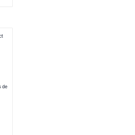
ct
s de