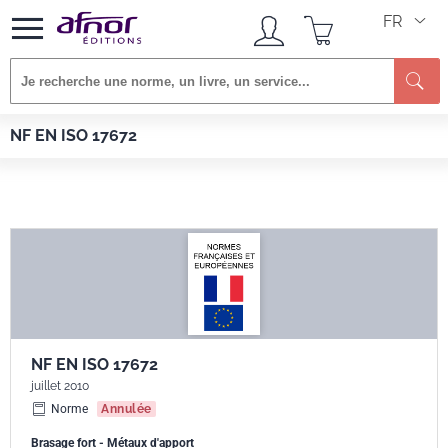
FR
Re
Afnor EDITIONS
Normes
NF EN ISO 17672
NF EN ISO 17672
NF EN ISO 17672
juillet 2010
Norme
Annulée
Brasage fort - Métaux d'apport