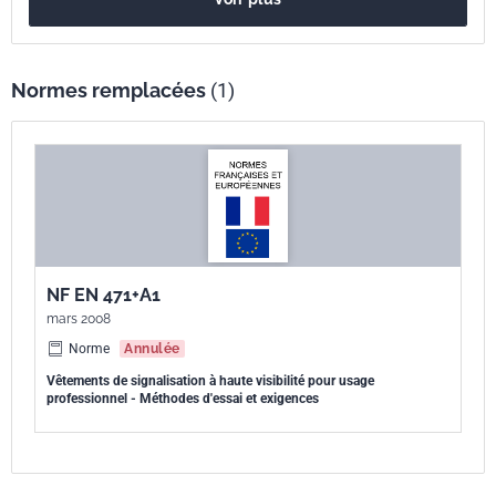
exigences de performance sont indiquées pour la couleur et la rétro
réflexion ainsi que pour les surfaces minimales et le positionnement
des matières utilisées sur le vêtement de protection. Il vient à l''appui
des exigences essentielles de la Directive Nouvelle approche
Normes remplacées
(1)
89/686/CEE relative aux équipements de protection individuelle.
NF EN 471+A1
mars 2008
Norme
Annulée
Vêtements de signalisation à haute visibilité pour usage
professionnel - Méthodes d'essai et exigences