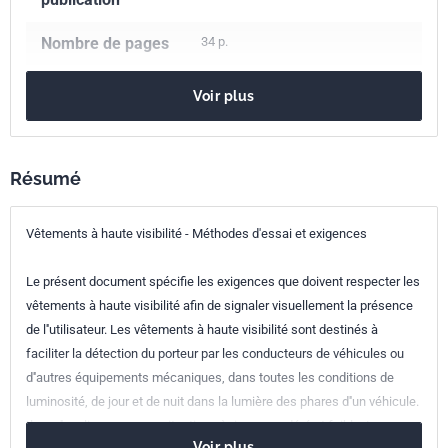
Nombre de pages
34 p.
Référence
NF EN ISO 20471
Voir plus
Codes ICS
13.340.10
Vêtements de protection
Numéro de tirage
2 - juillet 2013
Résumé
Parenté
ISO 20471:2013
Vêtements à haute visibilité - Méthodes d'essai et exigences
internationale
Le présent document spécifie les exigences que doivent respecter les
Parenté
EN ISO 20471:2013
vêtements à haute visibilité afin de signaler visuellement la présence
européenne
de l''utilisateur. Les vêtements à haute visibilité sont destinés à
faciliter la détection du porteur par les conducteurs de véhicules ou
d''autres équipements mécaniques, dans toutes les conditions de
luminosité, de jour et de nuit dans la lumière des phares d''un véhicule.
Il ne s''applique pas aux situations à risque modéré et faible. Les
Voir plus