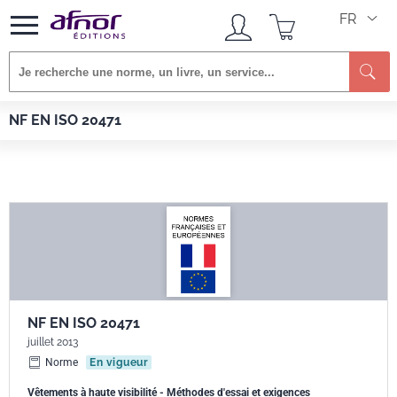
FR
Afnor EDITIONS
Normes
NF EN ISO 20471
NF EN ISO 20471
NF EN ISO 20471
juillet 2013
Norme
En vigueur
Vêtements à haute visibilité - Méthodes d'essai et exigences