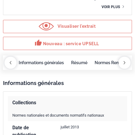
VOIR PLUS
Visualiser l'extrait
thumb_up
Nouveau : service UPSELL
OBAZ
Informations générales
Résumé
Normes Remplacée
Informations générales
Collections
Normes nationales et documents normatifs nationaux
Date de
juillet 2013
publication