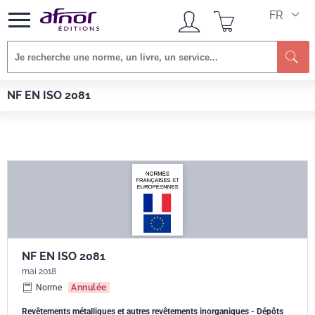
FR
Re
Afnor EDITIONS
Normes
NF EN ISO 2081
NF EN ISO 2081
NF EN ISO 2081
mai 2018
Norme
Annulée
Revêtements métalliques et autres revêtements inorganiques - Dépôts