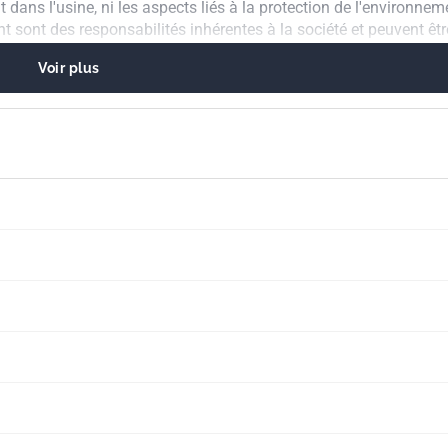
t dans l'usine, ni les aspects liés à la protection de l'environnem
nt sont des responsabilités inhérentes à la société et peuvent êtr
locales.
Voir plus
ivités de recherche et développement ni à la distribution des