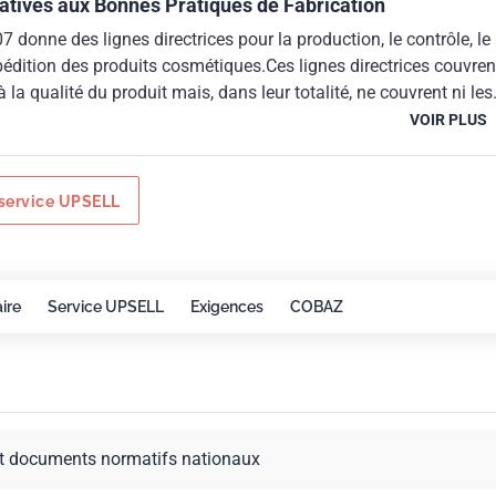
latives aux Bonnes Pratiques de Fabrication
 donne des lignes directrices pour la production, le contrôle, le
pédition des produits cosmétiques.Ces lignes directrices couvren
à la qualité du produit mais, dans leur totalité, ne couvrent ni les
 sécurité du personnel travaillant dans l'usine, ni les aspects liés
VOIR PLUS
de l'environnement. Les aspects liés à la sécurité et à
sont des responsabilités inhérentes à la société et peuvent être
lementations et les législations locales.Ces lignes directrices ne
service UPSELL
aux activités de recherche et développement ni à la distribution
s.
ire
Service UPSELL
Exigences
COBAZ
t documents normatifs nationaux