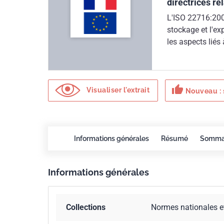
directrices re
L'ISO 22716:2007
stockage et l'ex
les aspects liés 
aspects liés à la
à la protection 
l'environnement 
thumb_up
régis par les rég
Visualiser l'extrait
Nouveau : 
s'appliquent ni 
des produits fini
Informations générales
Résumé
Somma
Informations générales
Collections
Normes nationales e