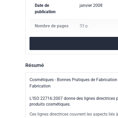
Date de
janvier 2008
publication
Nombre de pages
33 p.
Référence
NF EN ISO 22716
Codes ICS
71.100.70
Cosmétiqu
Résumé
Indice de
T75-621
classement
Cosmétiques - Bonnes Pratiques de Fabrication (
Fabrication
Numéro de tirage
1 - janvier 2008
L'ISO 22716:2007 donne des lignes directrices po
Parenté
ISO 22716:2007
produits cosmétiques.
internationale
Ces lignes directrices couvrent les aspects liés à