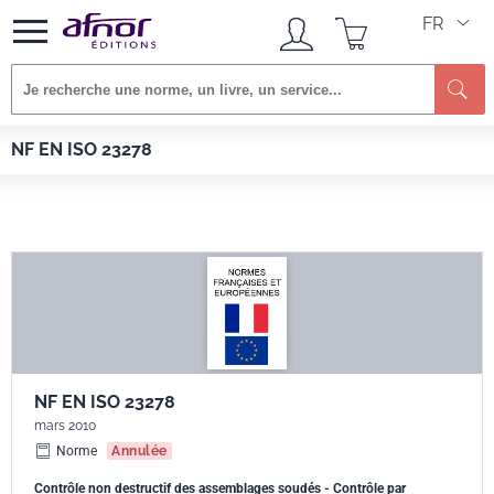
FR
Afnor EDITIONS
Normes
NF EN ISO 23278
NF EN ISO 23278
NF EN ISO 23278
mars 2010
Norme
Annulée
Contrôle non destructif des assemblages soudés - Contrôle par