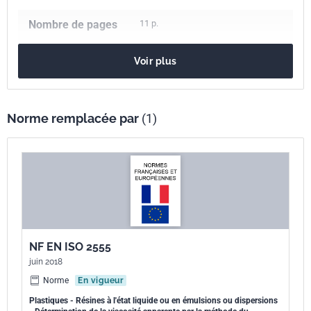
Nombre de pages
11 p.
Référence
NF EN ISO 2555
Voir plus
Codes ICS
83.080.01
Plastiques en général
Numéro de tirage
1 - septembre 1999
Norme remplacée par
(1)
Parenté
ISO 2555:1989
internationale
Parenté
EN ISO 2555:1999
européenne
NF EN ISO 2555
juin 2018
Norme
En vigueur
Plastiques - Résines à l'état liquide ou en émulsions ou dispersions