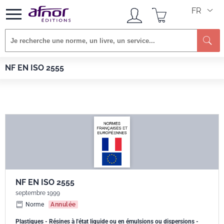
FR
Re
Afnor EDITIONS
Normes
NF EN ISO 2555
NF EN ISO 2555
NF EN ISO 2555
septembre 1999
Norme
Annulée
Plastiques - Résines à l'état liquide ou en émulsions ou dispersions -