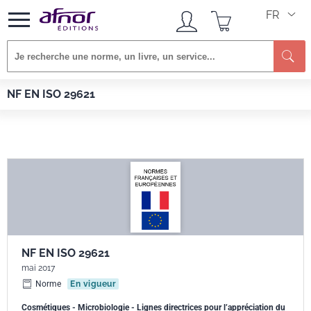
FR
Re
Afnor EDITIONS
Normes
NF EN ISO 29621
NF EN ISO 29621
NF EN ISO 29621
mai 2017
Norme
En vigueur
Cosmétiques - Microbiologie - Lignes directrices pour l’appréciation du