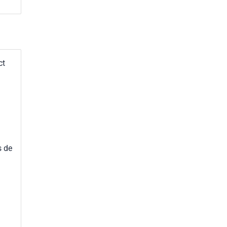
ct
s de