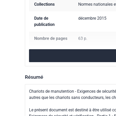
Collections
Normes nationales e
Date de
décembre 2015
publication
Nombre de pages
63 p.
Référence
NF EN ISO 3691-1
Codes ICS
53.060
Chariots ind
Résumé
Numéro de tirage
1
Chariots de manutention - Exigences de sécurité 
Parenté
ISO 3691-1:2011
autres que les chariots sans conducteurs, les ch
internationale
Le présent document est destiné à être utilisé 
Parenté
EN ISO 3691-1:2015