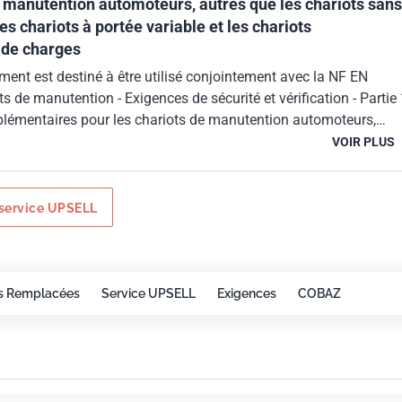
de manutention automoteurs, autres que les chariots sans
es chariots à portée variable et les chariots
 de charges
ent est destiné à être utilisé conjointement avec la NF EN
plémentaires pour les chariots de manutention automoteurs,
hariots sans conducteur, les chariots à portée variable et les
VOIR PLUS
teurs de charges". Il fait partie d''une série de normes visant à
exigences de sécurité des chariots de manutention dans le but d
x exigences essentielles de la directive "Machines" 2006/42/CE.
service UPSELL
ie s''applique aux chariots de manutention automoteurs, autres
 sans conducteur, à portée variable et porte charge.
s Remplacées
Service UPSELL
Exigences
COBAZ