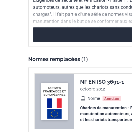
Exigences de sécurité et vérification - Partie 1
européenne
automoteurs, autres que les chariots sans conduc
charges". Il fait partie d''une série de normes v
manutention dans le but de se conformer aux ex
présente partie s''applique aux chariots de man
portée variable et porte charge.
Normes remplacées
(1)
NF EN ISO 3691-1
octobre 2012
Norme
Annulée
Chariots de manutention - Ex
manutention automoteurs, au
et les chariots transporteu