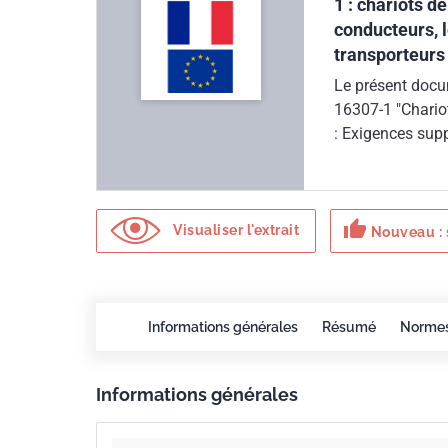
1 : chariots 
conducteurs, l
transporteurs
Le présent docum
16307-1 "Chariots de manutention - Exigences de sécurité et vérification - Partie 1
: Exigences sup
autres que les c
chariots transpor
harmoniser les 
thumb_up
se conformer au
Visualiser l'extrait
Nouveau : 
La présente part
que les chariots
Informations générales
Résumé
Norme
Informations générales