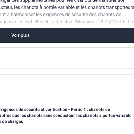
 : Exigences supplémentaires pour les chariots de manutention
teur, les chariots à portée variable et les chariots transporteur
isant à harmoniser les exigences de sécurité des chariots de
igences essentielles de la directive "Machines" 2006/42/CE. La
utention automoteurs, autres que les chariots sans conducteur, à
Voir plus
igences de sécurité et vérification - Partie 1 : chariots de
tres que les chariots sans conducteur, les chariots à portée variable
rs de charges