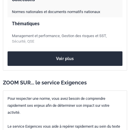
Normes nationales et documents normatifs nationaux
Thématiques
Management et performance, Gestion des risques et SST,
Sécurité, QSE
Date de
août 2023
Voir plus
publication
Nombre de pages
61 p.
ZOOM SUR... le service Exigences
Référence
NF EN ISO 45001
Codes ICS
Pour respecter une norme, vous avez besoin de comprendre
rapidement ses enjeux afin de déterminer son impact sur votre
03.100.70
Systèmes de management
activité.
03.120.10
Management et assurance de la qualité
13.100
Sécurité professionnelle. Hygiène industrielle
Le service Exigences vous aide à repérer rapidement au sein du texte