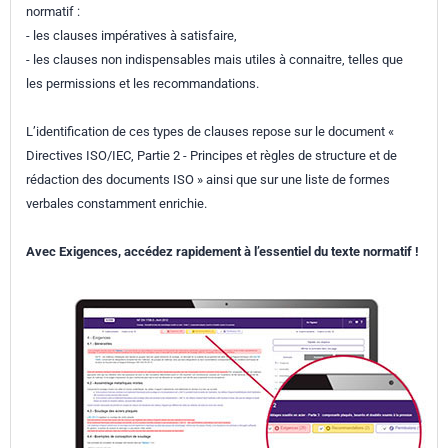
Numéro de tirage
1
normatif :
- les clauses impératives à satisfaire,
Parenté
EN ISO 45001:2023
- les clauses non indispensables mais utiles à connaitre, telles que
européenne
les permissions et les recommandations.
L’identification de ces types de clauses repose sur le document «
Directives ISO/IEC, Partie 2 - Principes et règles de structure et de
rédaction des documents ISO » ainsi que sur une liste de formes
verbales constamment enrichie.
Avec Exigences, accédez rapidement à l’essentiel du texte normatif !