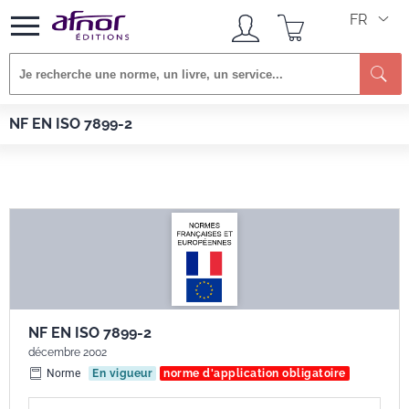
FR
Re
Afnor EDITIONS
Normes
NF EN ISO 7899-2
NF EN ISO 7899-2
NF EN ISO 7899-2
décembre 2002
Norme
En vigueur
norme d'application obligatoire