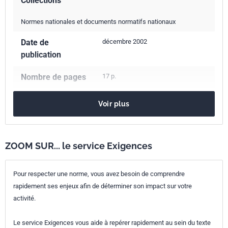
Collections
Normes nationales et documents normatifs nationaux
Date de
décembre 2002
publication
Nombre de pages
17 p.
Référence
NF EN ISO 7899-2
Voir plus
Codes ICS
07.100.20
Microbiologie de l'eau
Numéro de tirage
1 - août 2000
ZOOM SUR... le service Exigences
Parenté
ISO 7899-2:2000
Pour respecter une norme, vous avez besoin de comprendre
internationale
rapidement ses enjeux afin de déterminer son impact sur votre
activité.
Parenté
EN ISO 7899-2:2000
européenne
Le service Exigences vous aide à repérer rapidement au sein du texte