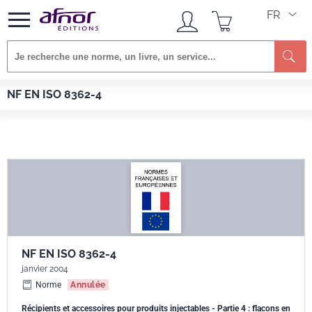
FR
Re
Afnor EDITIONS
Normes
NF EN ISO 8362-4
NF EN ISO 8362-4
NF EN ISO 8362-4
janvier 2004
Norme
Annulée
Récipients et accessoires pour produits injectables - Partie 4 : flacons en