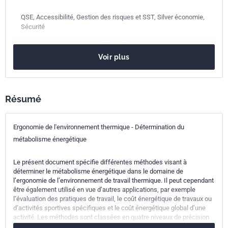
QSE, Accessibilité, Gestion des risques et SST, Silver économie,
Sécurité
Date de
décembre 2021
Voir plus
publication
Nombre de pages
38 p.
Résumé
Référence
NF EN ISO 8996
Codes ICS
13.180
Ergonomie
Ergonomie de l'environnement thermique - Détermination du
métabolisme énergétique
Indice de
X35-205
classement
Le présent document spécifie différentes méthodes visant à
déterminer le métabolisme énergétique dans le domaine de
l’ergonomie de l’environnement de travail thermique. Il peut cependant
Numéro de tirage
1
être également utilisé en vue d’autres applications, par exemple
l’évaluation des pratiques de travail, le coût énergétique de travaux ou
Parenté
ISO 8996:2021
d’activités sportives spécifiques et le coût énergétique global d’une
activité. Les méthodes sont classées en quatre niveaux de précision
internationale
croissante: niveau 1, Typologies, avec un tableau donnant des