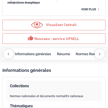
métabolisme énergétique
VOIR PLUS
Visualiser l'extrait
thumb_up
Nouveau : service UPSELL
OBAZ
Informations générales
Résumé
Normes Remplacée
Informations générales
Collections
Normes nationales et documents normatifs nationaux
Thématiques