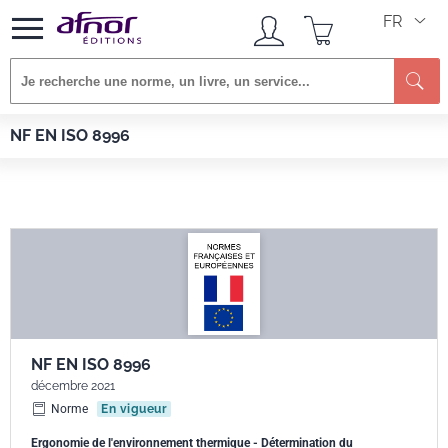
FR
Afnor EDITIONS
Normes
NF EN ISO 8996
NF EN ISO 8996
NF EN ISO 8996
décembre 2021
Norme
En vigueur
Ergonomie de l'environnement thermique - Détermination du