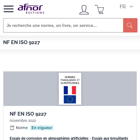
FR
Re
Afnor EDITIONS
Normes
NF EN ISO 9227
NF EN ISO 9227
NF EN ISO 9227
novembre 2022
Norme
En vigueur
Essais de corrosion en atmosphères artificielles - Essais aux brouillards