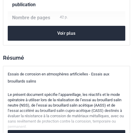
publication
Nombre de pages
42 p.
Référence
NF EN ISO 9227
Voir plus
Codes ICS
77.060
Corrosion des métaux
87.040
Peintures et vernis
Résumé
Indice de
A05-101
classement
Essais de corrosion en atmosphères artificielles - Essais aux
Numéro de tirage
1
brouillards salins
Parenté
ISO 9227:2022
Le présent document spécifie l’appareillage, les réactifs et le mode
opératoire à utiliser lors de la réalisation de l’essai au brouillard salin
internationale
neutre (NSS), de l’essai au brouillard salin acétique (AASS) et de
l’essai accéléré au brouillard salin cupro‑acétique (CASS) destinés à
Parenté
EN ISO 9227:2022
évaluer la résistance à la corrosion de matériaux métalliques, avec ou
européenne
sans revêtement de protection contre la corrosion, temporaire ou
permanent.