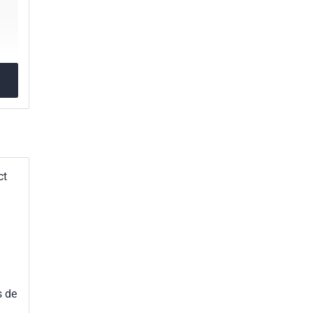
ct
s de