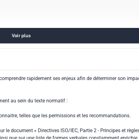
Voir plus
 comprendre rapidement ses enjeux afin de déterminer son impa
iphériques des technologies de l'information
ment au sein du texte normatif :
connaitre, telles que les permissions et les recommandations.
ur le document « Directives ISO/IEC, Partie 2 - Principes et règle
insi que sur une liste de formes verbales constamment enrichie.