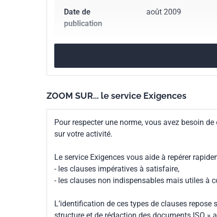
Date de
août 2009
publication
Nombre de pages
232 p.
Référence
NF EN ISO 9241-307
ZOOM SUR... le service Exigences
Codes ICS
Pour respecter une norme, vous avez besoin de
13.180
Ergonomie
sur votre activité.
35.180
Terminaux et autres équipements pér
Le service Exigences vous aide à repérer rapide
Numéro de tirage
1 - août 2009
- les clauses impératives à satisfaire,
- les clauses non indispensables mais utiles à 
Parenté
ISO 9241-307:2008
L’identification de ces types de clauses repose s
internationale
structure et de rédaction des documents ISO » a