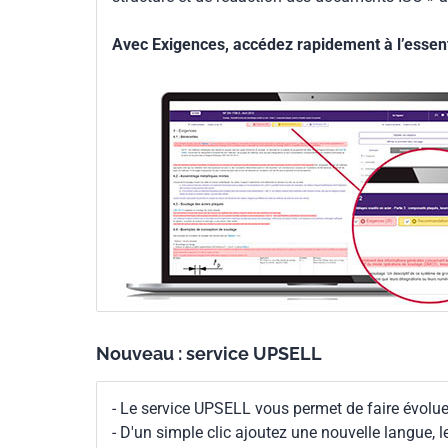
Parenté
EN ISO 9241-307:20
Avec Exigences, accédez rapidement à l’essenti
européenne
Nouveau : service UPSELL
- Le service UPSELL vous permet de faire évoluer
- D'un simple clic ajoutez une nouvelle langue, 