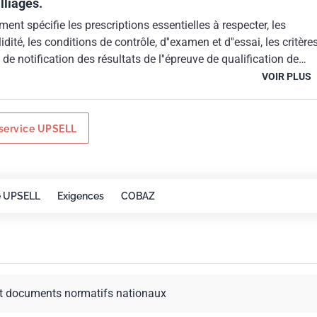
lliages.
ent spécifie les prescriptions essentielles à respecter, les
ité, les conditions de contrôle, d''examen et d''essai, les critère
 de notification des résultats de l''épreuve de qualification de
kel et ses alliages pour le soudage par fusion.
VOIR PLUS
service UPSELL
e UPSELL
Exigences
COBAZ
t documents normatifs nationaux