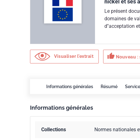
nickel et ses a
Le présent docum
domaines de valid
d''acceptation et
soudeurs sur nic
thumb_up
Visualiser l'extrait
Nouveau : 
Informations générales
Résumé
Servic
Informations générales
Collections
Normes nationales e