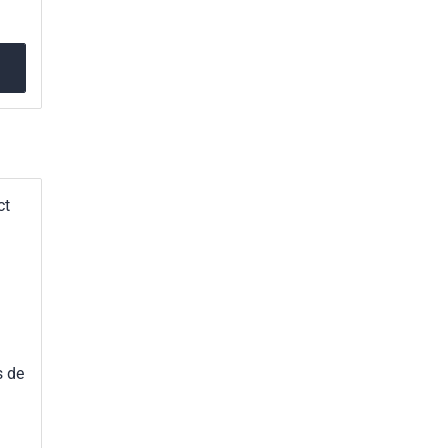
ct
s de