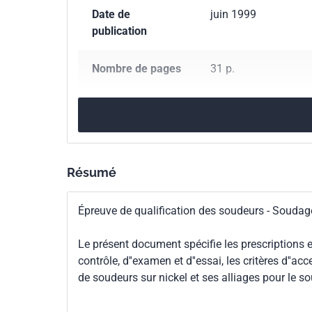
Date de
juin 1999
publication
Nombre de pages
31 p.
Référence
NF EN ISO 9606-4
Codes ICS
25.160.01
Soudage e
Résumé
Parenté
ISO 9606-4:1999
internationale
Épreuve de qualification des soudeurs - Soudage p
Parenté
EN ISO 9606-4:1999
Le présent document spécifie les prescriptions es
européenne
contrôle, d''examen et d''essai, les critères d''ac
de soudeurs sur nickel et ses alliages pour le s