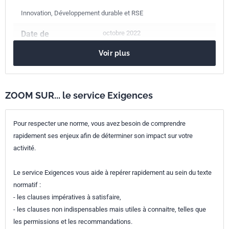
Innovation, Développement durable et RSE
Date de
octobre 2022
publication
Voir plus
Nombre de pages
58 p.
Référence
NF ISO 14100
ZOOM SUR... le service Exigences
Codes ICS
Pour respecter une norme, vous avez besoin de comprendre
03.100.40
Recherche et développement
rapidement ses enjeux afin de déterminer son impact sur votre
03.060
Finances. Banque. Systèmes monétaires. Assurance
activité.
13.020.20
Économie de l'environnement. Durabilité
Le service Exigences vous aide à repérer rapidement au sein du texte
Numéro de tirage
1
normatif :
- les clauses impératives à satisfaire,
Parenté
ISO 14100:2022
- les clauses non indispensables mais utiles à connaitre, telles que
internationale
les permissions et les recommandations.