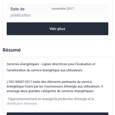
Date de
novembre 2017
publication
Nombre de pages
54 p.
Voir plus
Référence
NF ISO 50007
Codes ICS
Résumé
03.080.30
Services aux consommateurs
Services énergétiques - Lignes directrices pour l'évaluation et
27.010
Ingénierie de l'énergie et de la transmission de la
chaleur en général
l'amélioration du service énergétique aux utilisateurs
Indice de
X30-157
L'ISO 50007:2017 traite des éléments pertinents du service
classement
énergétique fourni par les fournisseurs d'énergie aux utilisateurs. Il
envisage deux grandes catégories de services énergétiques:
Numéro de tirage
1
· l'approvisionnement en énergie/la production d'énergie et la
distribution d'énergie;
Parenté
ISO 50007:2017
· le conseil et l'amélioration de l'efficacité énergétique.