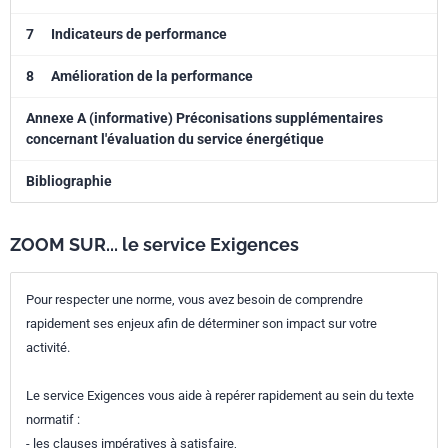
services énergétiques.
7
Indicateurs de performance
Les éléments suivants ne relèvent pas du domaine d'application de
l'ISO 50007:2017:
8
Amélioration de la performance
· les sujets liés à des services énergétiques particuliers tels que les
services d'efficacité énergétique offerts aux utilisateurs individuels
Annexe A (informative) Préconisations supplémentaires
d'énergie ou les services fournis par des sociétés de services
concernant l'évaluation du service énergétique
énergétiques;
· les méthodes de conception et de construction des systèmes de
Bibliographie
production, de transport et de distribution d'énergie;
· la structure de management et la méthodologie de conduite et de
ZOOM SUR... le service Exigences
management des activités liées aux services énergétiques, y compris
la passation de marché avec d'autres fournisseurs de services
énergétiques;
Pour respecter une norme, vous avez besoin de comprendre
· les sujets liés aux services énergétiques dans les systèmes installés
rapidement ses enjeux afin de déterminer son impact sur votre
à l'intérieur de bâtiments.
activité.
Le service Exigences vous aide à repérer rapidement au sein du texte
normatif :
- les clauses impératives à satisfaire,